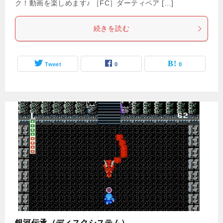
ク！動画を楽しめます♪ ［FC］ダーティペア […]
続きを読む
Tweet
0
0
銀河伝承（ディスクシステム）