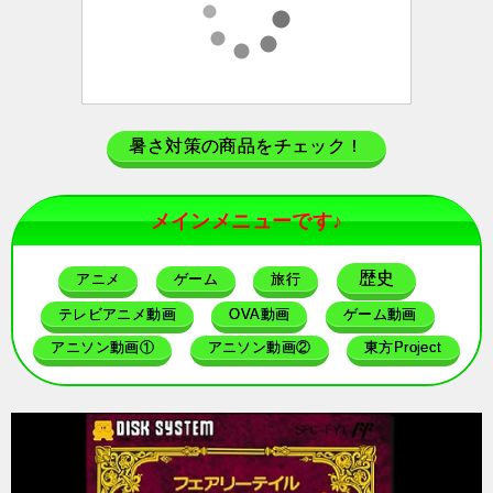
暑さ対策の商品をチェック！
メインメニューです♪
歴史
アニメ
ゲーム
旅行
テレビアニメ動画
OVA動画
ゲーム動画
アニソン動画①
アニソン動画②
東方Project