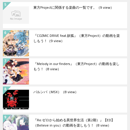
東方Projectに関係する楽曲の一覧です。
（9 view）
『COZMIC DRIVE feat.妖狐』（東方Project）の動画を楽
しもう！
（9 view）
『Melody in our finders』（東方Project）の動画を楽し
もう！
（8 view）
バルンバ（MSX）
（8 view）
『Re:ゼロから始める異世界生活（第2期）』【ED】
（Believe in you）の動画を楽しもう！
（8 view）