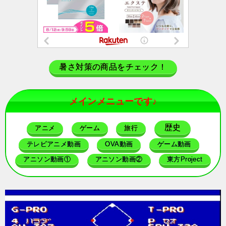
暑さ対策の商品をチェック！
メインメニューです♪
歴史
アニメ
ゲーム
旅行
テレビアニメ動画
OVA動画
ゲーム動画
アニソン動画①
アニソン動画②
東方Project