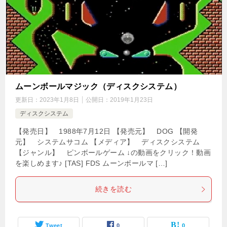
ムーンボールマジック（ディスクシステム）
更新日：
2023年1月8日
公開日：
2019年1月23日
ディスクシステム
【発売日】 1988年7月12日 【発売元】 DOG 【開発
元】 システムサコム 【メディア】 ディスクシステム
【ジャンル】 ピンボールゲーム ↓の動画をクリック！動画
を楽しめます♪ [TAS] FDS ムーンボールマ […]
続きを読む
Tweet
0
0