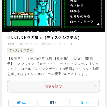
クレオパトラの魔宝（ディスクシステム）
更新日：
2023年1月4日
公開日：
2019年1月19日
ディスクシステム
【発売日】 1987年7月24日 【発売元】 DOG 【開発
元】 スクウェア 【メディア】 ディスクシステム 【ジャ
ンル】 ロールプレイングゲーム ↓の動画をクリック！動画
を楽しめます♪ クレオパトラの魔宝 BGMメドレ […]
続きを読む
Tweet
0
0