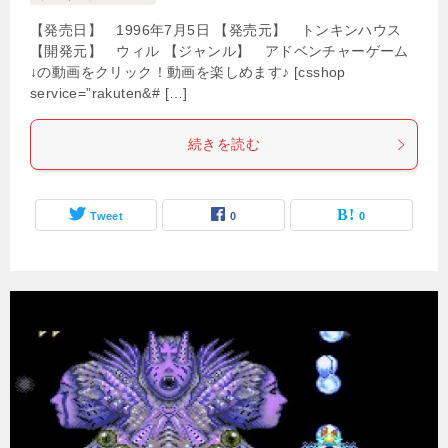
【発売日】 1996年7月5日 【発売元】 トンキンハウス
【開発元】 ウィル 【ジャンル】 アドベンチャーゲーム
↓の動画をクリック！動画を楽しめます♪ [csshop
service=”rakuten&# […]
続きを読む
Tweet
0
0