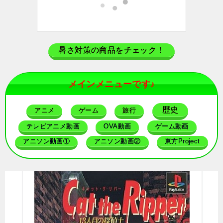
暑さ対策の商品をチェック！
メインメニューです♪
歴史
アニメ
ゲーム
旅行
テレビアニメ動画
OVA動画
ゲーム動画
アニソン動画①
アニソン動画②
東方Project