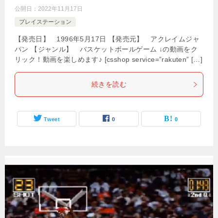
公開日：
2022年11月17日
プレイステーション
【発売日】 1996年5月17日 【発売元】 アクレイムジャ
パン 【ジャンル】 バスケットボールゲーム ↓の動画をク
リック！動画を楽しめます♪ [csshop service=”rakuten” […]
続きを読む
Tweet
0
0