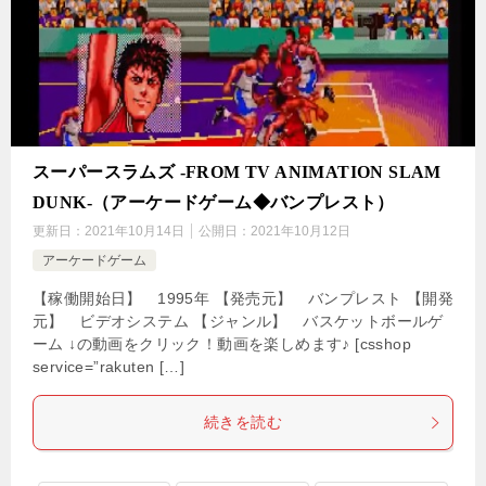
スーパースラムズ -FROM TV ANIMATION SLAM
DUNK-（アーケードゲーム◆バンプレスト）
更新日：
2021年10月14日
公開日：
2021年10月12日
アーケードゲーム
【稼働開始日】 1995年 【発売元】 バンプレスト 【開発
元】 ビデオシステム 【ジャンル】 バスケットボールゲ
ーム ↓の動画をクリック！動画を楽しめます♪ [csshop
service=”rakuten […]
続きを読む