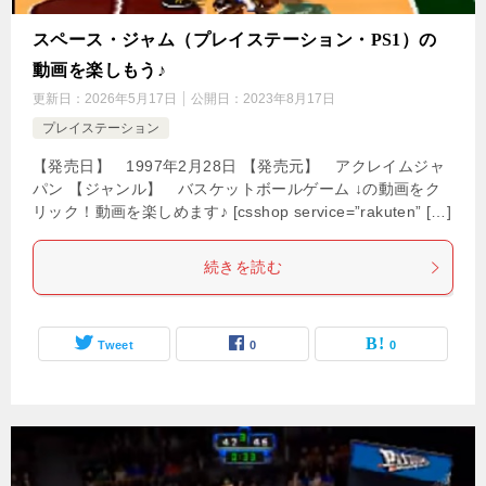
スペース・ジャム（プレイステーション・PS1）の
動画を楽しもう♪
更新日：
2026年5月17日
公開日：
2023年8月17日
プレイステーション
【発売日】 1997年2月28日 【発売元】 アクレイムジャ
パン 【ジャンル】 バスケットボールゲーム ↓の動画をク
リック！動画を楽しめます♪ [csshop service=”rakuten” […]
続きを読む
Tweet
0
0