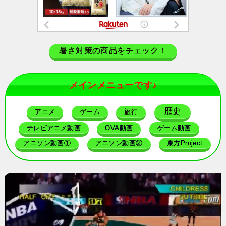
暑さ対策の商品をチェック！
メインメニューです♪
歴史
アニメ
ゲーム
旅行
テレビアニメ動画
OVA動画
ゲーム動画
アニソン動画①
アニソン動画②
東方Project