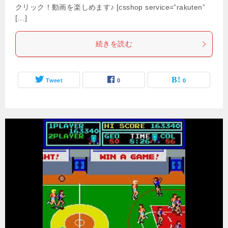
クリック！動画を楽しめます♪ [csshop service=”rakuten”
[…]
続きを読む
Tweet
0
0