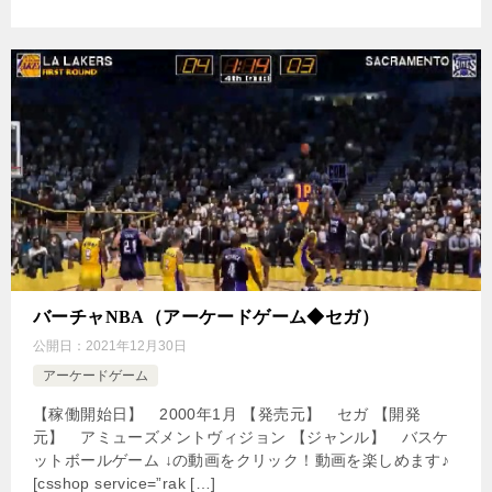
バーチャNBA（アーケードゲーム◆セガ）
公開日：
2021年12月30日
アーケードゲーム
【稼働開始日】 2000年1月 【発売元】 セガ 【開発
元】 アミューズメントヴィジョン 【ジャンル】 バスケ
ットボールゲーム ↓の動画をクリック！動画を楽しめます♪
[csshop service=”rak […]