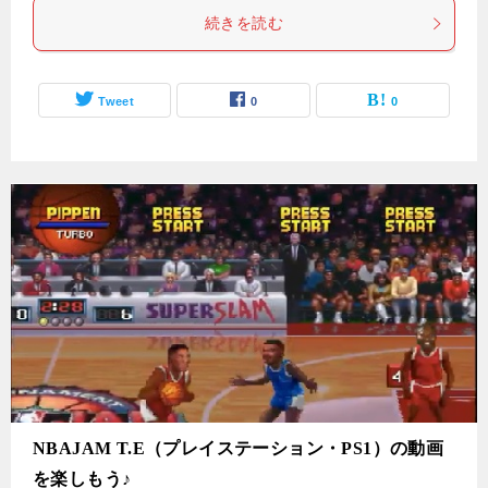
続きを読む
Tweet
0
0
NBAJAM T.E（プレイステーション・PS1）の動画
を楽しもう♪