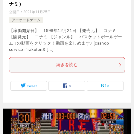
ナミ）
公開日：
2021年11月25日
アーケードゲーム
【稼働開始日】 1998年12月21日 【発売元】 コナミ
【開発元】 コナミ 【ジャンル】 バスケットボールゲー
ム ↓の動画をクリック！動画を楽しめます♪ [csshop
service=”rakuten& […]
続きを読む
Tweet
0
0