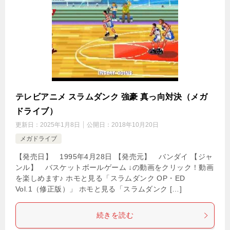
テレビアニメ スラムダンク 強豪 真っ向対決（メガ
ドライブ）
更新日：
2025年1月8日
公開日：
2018年10月20日
メガドライブ
【発売日】 1995年4月28日 【発売元】 バンダイ 【ジャ
ンル】 バスケットボールゲーム ↓の動画をクリック！動画
を楽しめます♪ ホモと見る「スラムダンク OP・ED
Vol.1（修正版）」 ホモと見る「スラムダンク […]
続きを読む