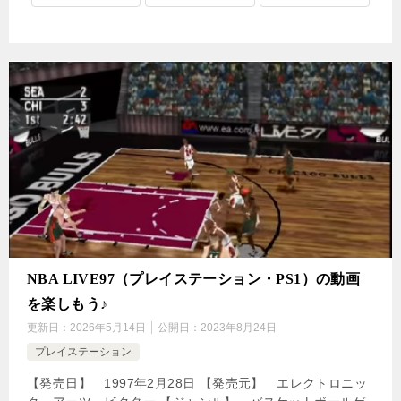
NBA LIVE97（プレイステーション・PS1）の動画
を楽しもう♪
更新日：
2026年5月14日
公開日：
2023年8月24日
プレイステーション
【発売日】 1997年2月28日 【発売元】 エレクトロニッ