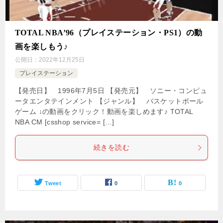
TOTAL NBA’96（プレイステーション・PS1）の動
画を楽しもう♪
公開日：
2022年12月25日
プレイステーション
【発売日】 1996年7月5日 【発売元】 ソニー・コンピュ
ータエンタテインメント 【ジャンル】 バスケットボール
ゲーム ↓の動画をクリック！動画を楽しめます♪ TOTAL
NBA CM [csshop service= […]
続きを読む
Tweet
0
0