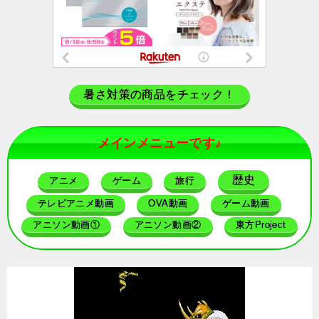
暑さ対策の商品をチェック！
メインメニューです♪
歴史
アニメ
ゲーム
旅行
テレビアニメ動画
OVA動画
ゲーム動画
アニソン動画①
アニソン動画②
東方Project