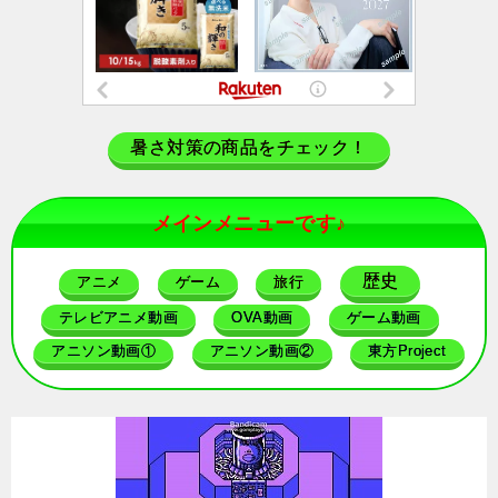
暑さ対策の商品をチェック！
メインメニューです♪
歴史
アニメ
ゲーム
旅行
テレビアニメ動画
OVA動画
ゲーム動画
アニソン動画①
アニソン動画②
東方Project