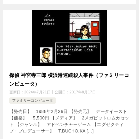
探偵 神宮寺三郎 横浜港連続殺人事件（ファミリーコ
ンピュータ）
更新日：
2024年7月21日
公開日：
2017年8月17日
ファミリーコンピュータ
【発売日】 1988年2月26日 【発売元】 データイースト
【価格】 5,500円 【メディア】 2メガビットロムカセッ
ト 【ジャンル】 アドベンチャーゲーム 【エグゼクティ
ブ・プロデューサー】 T.BUCHO.KA […]