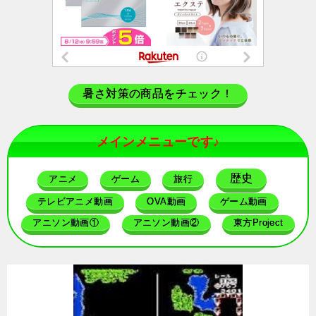
暑さ対策の商品をチェック！
メインメニューです♪
歴史
アニメ
ゲーム
旅行
テレビアニメ動画
OVA動画
ゲーム動画
アニソン動画①
アニソン動画②
東方Project