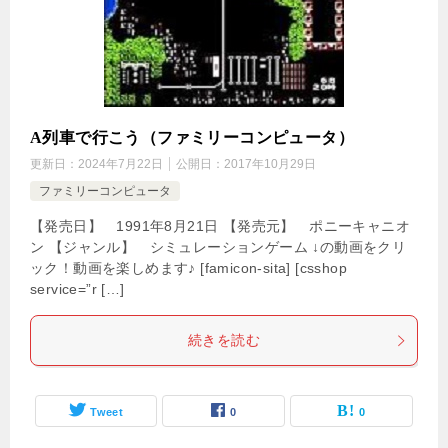
A列車で行こう（ファミリーコンピュータ）
更新日：
2024年7月22日
公開日：
2017年10月29日
ファミリーコンピュータ
【発売日】 1991年8月21日 【発売元】 ポニーキャニオ
ン 【ジャンル】 シミュレーションゲーム ↓の動画をクリ
ック！動画を楽しめます♪ [famicon-sita] [csshop
service=”r […]
続きを読む
Tweet
0
0