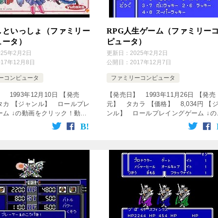
しといっしょ（ファミリー
RPG人生ゲーム（ファミリー
ュータ）
ピュータ）
025年2月2日
更新日：
2025年2月2日
017年12月8日
公開日：
2017年12月7日
ーコンピュータ
ファミリーコンピュータ
 1993年12月10日 【発売
【発売日】 1993年11月26日 【発売
タカ 【ジャンル】 ロールプレ
元】 タカラ 【価格】 8,034円 【
ーム ↓の動画をクリック！動画
ンル】 ロールプレイングゲーム ↓の
す♪ [RTA]なかよしといっしょ
画をクリック！動画を楽しめます♪ 【
/2_1時間21分54秒 [RTA]なかよし
況プレイ】RPG人生ゲームで代理で
になろう！ [fam […]