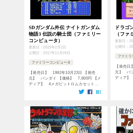
SDガンダム外伝 ナイトガンダム
ドラゴン
物語3 伝説の騎士団（ファミリー
（ファ
コンピュータ）
更新日：
2
公開日：
2
更新日：
2025年2月2日
公開日：
2017年11月26日
ファミリ
ファミリーコンピュータ
【発売日】
元】 バン
【発売日】 1992年10月23日 【発売
ディア】
元】 バンダイ 【価格】 7,800円 【メ
【ジャン
ディア】 4メガビットロムカセット
↓の動画
【ジャンル】 ロールプレイングゲーム
ホモと見る
【プロデューサー】 高橋則夫、鈴木敏
弘 【ディレクター】 島 […]