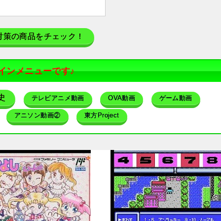
対策の商品をチェック！
インメニューです♪
史
テレビアニメ動画
OVA動画
ゲーム動画
アニソン動画②
東方Project