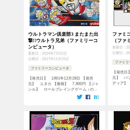
ウルトラマン倶楽部3 またまた出
ファミコ
撃!!ウルトラ兄弟（ファミリーコ
（ファ
ンピュータ）
更新日：
2
公開日：
2
更新日：
2024年7月22日
公開日：
2017年11月15日
ファミリ
ファミリーコンピュータ
【発売日】
元】 バン
【発売日】 1991年12月29日 【発売
ディア】
元】 ユタカ 【価格】 7,800円 【ジャ
【ジャン
ンル】 ロールプレイングゲーム ↓の動
【シナリ
画をクリック！動画を楽しめます♪ ウル
雄二 【シ
トラ主題歌OP集 [famicon-sita] [cssh
[…]