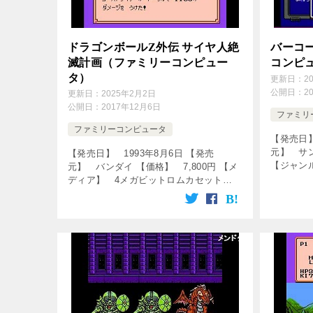
ドラゴンボールZ外伝 サイヤ人絶
バーコ
滅計画（ファミリーコンピュー
コンピ
タ）
更新日：
2
公開日：
2
更新日：
2025年2月2日
公開日：
2017年12月6日
ファミリ
ファミリーコンピュータ
【発売日】
元】 サン
【発売日】 1993年8月6日 【発売
【ジャン
元】 バンダイ 【価格】 7,800円 【メ
↓の動画
ディア】 4メガビットロムカセット
[famicon-
【ジャンル】 ロールプレイングゲーム
【プロデューサー】 大久保悌伸 【ディ
レクター】 たじましょうじ […]