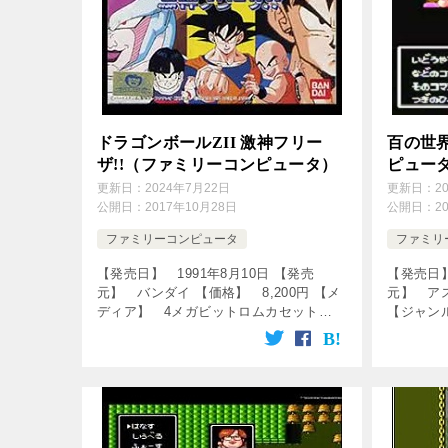
ドラゴンボールZII 激神フリー
百の世
ザ!!（ファミリーコンピュータ）
ピュー
更新日：
2024年7月22日
更新日：
2
公開日：
2017年10月28日
公開日：
2
ファミリーコンピュータ
ファミリ
【発売日】 1991年8月10日 【発売
【発売日】
元】 バンダイ 【価格】 8,200円 【メ
元】 アス
ディア】 4メガビットロムカセット
【ジャン
【ジャンル】 ロールプレイングゲーム
【ディレ
【プロデューサー】 バンダイ 【ディレ
ム】 MA
クター、ストーリー】 杉 […]
デザイン】