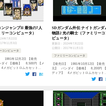
ンジャンプII 最強の7人
SDガンダム外伝 ナイトガンダ
ミリーコンピュータ）
物語2 光の騎士（ファミリーコ
ピュータ）
024年7月22日
017年11月3日
更新日：
2024年7月22日
公開日：
2017年11月1日
ーコンピュータ
ファミリーコンピュータ
 1991年12月2日 【発売
ダイ 【価格】 8,500円 【メ
【発売日】 1991年10月12日 【発売
 4メガビットロムカセット
元】 バンダイ 【価格】 8,200円 
ル】 ロールプレイングゲーム
ディア】 4メガビットロムカセット
オ・スーパーバイザー】 堀井
【ジャンル】 ロールプレイングゲー
ナリオ】 折尾 […]
【企画立案】 伴内弁太 【プロデュ
ー】 鈴木敏弘 【ディ […]