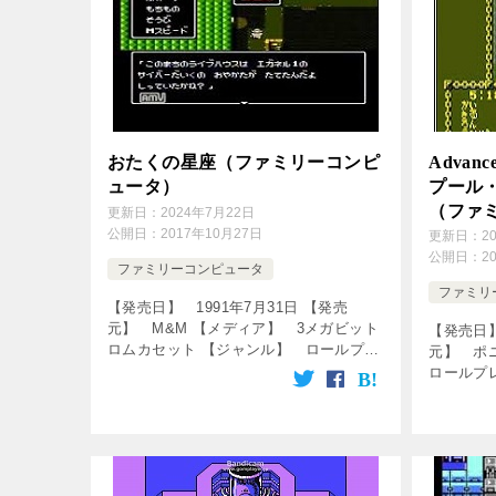
おたくの星座（ファミリーコンピ
Advance
ュータ）
プール
（ファ
更新日：
2024年7月22日
公開日：
2017年10月27日
更新日：
2
公開日：
2
ファミリーコンピュータ
ファミリ
【発売日】 1991年7月31日 【発売
元】 M&M 【メディア】 3メガビット
【発売日】
ロムカセット 【ジャンル】 ロールプレ
元】 ポ
イングゲーム 【ストーリー】 本宮ひろ
ロールプ
志 【キャラクターデザイン】 江口寿史
ック！動画を
【シナリオ】 […]
[csshop s