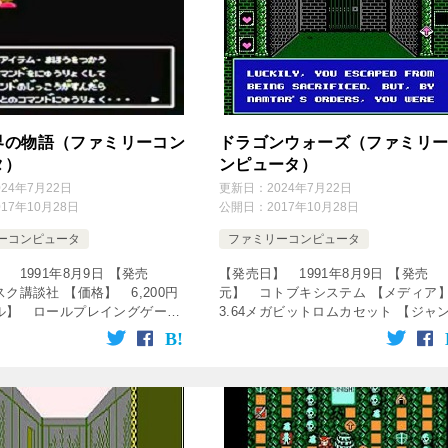
界の物語（ファミリーコン
ドラゴンウォーズ（ファミリ
タ）
ンピュータ）
024年7月22日
更新日：
2024年7月22日
017年10月28日
公開日：
2017年10月28日
ーコンピュータ
ファミリーコンピュータ
 1991年8月9日 【発売
【発売日】 1991年8月9日 【発売
ク講談社 【価格】 6,200円
元】 コトブキシステム 【メディ
ル】 ロールプレイングゲーム
3.64メガビットロムカセット 【ジャ
クター】 高瀬俊一 【プログラ
ル】 ロールプレイングゲーム ↓の動
SAHIRO.A 【グラフィック・
をクリック！動画を楽しめます♪ ドラ
 讃岐平 […]
ンウォーズRTA_2時間49 […]