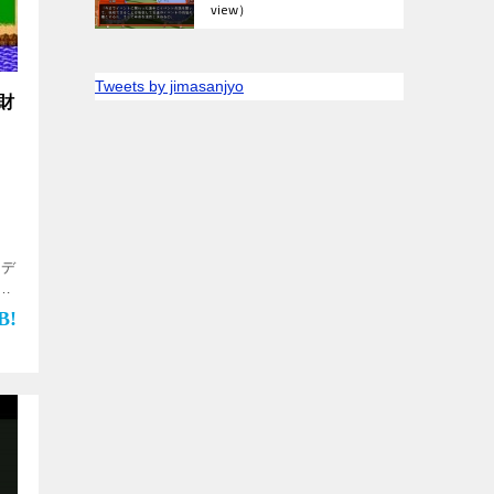
view）
Tweets by jimasanjyo
財
）
メデ
ジ
【シ
ー】