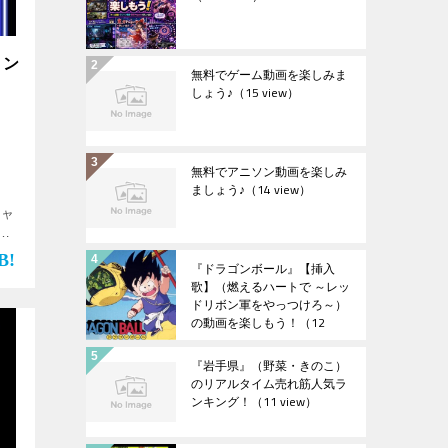
コン
無料でゲーム動画を楽しみま
しょう♪
（15 view）
無料でアニソン動画を楽しみ
ましょう♪
（14 view）
ジャ
動
実
『ドラゴンボール』【挿入
社長
歌】（燃えるハートで ～レッ
ドリボン軍をやっつけろ～）
の動画を楽しもう！
（12
view）
『岩手県』（野菜・きのこ）
のリアルタイム売れ筋人気ラ
ンキング！
（11 view）