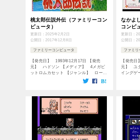
桃太郎伝説外伝（ファミリーコン
なかよ
ピュータ）
コンピ
更新日：
2025年2月2日
更新日：
2
公開日：
2017年12月8日
公開日：
2
ファミリーコンピュータ
ファミリ
【発売日】 1993年12月17日 【発売
【発売日】
元】 ハドソン 【メディア】 4メガビ
元】 ユ
ットロムカセット 【ジャンル】 ロール
イングゲ
プレイングゲーム ↓の動画をクリック！
を楽しめま
動画を楽しめます♪ [famicon-sita]
_Part1
[csshop […]
と […]