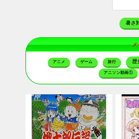
暑さ
メ
歴
アニメ
ゲーム
旅行
アニソン動画①