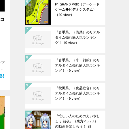
F1 GRAND PRIX（アーケード
ゲーム◆ビデオシステム）
（10 view）
ーコ
『岩手県』（惣菜）のリアル
タイム売れ筋人気ランキン
グ！
（9 view）
『岩手県』（米・雑穀）のリ
ルプ
アルタイム売れ筋人気ランキ
 土
ング！
（9 view）
【デ
『秋田県』（食品総合）のリ
アルタイム売れ筋人気ランキ
ング！
（9 view）
『忙しい人のためのえいやし
ょう 前夜』（東方Project）
の動画を楽しもう！
（9