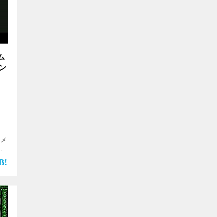
ム
ン
【メ
ム
ーサ