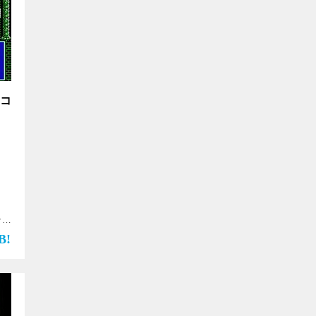
ーコ
ア】
ン
画
ゴ