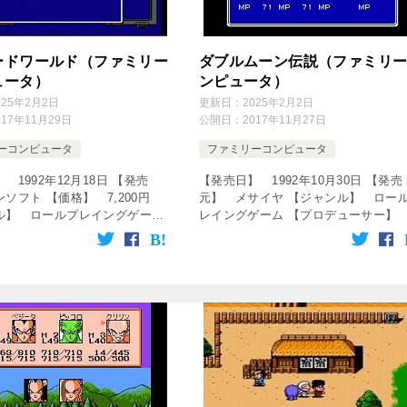
ードワールド（ファミリー
ダブルムーン伝説（ファミリ
ュータ）
ンピュータ）
025年2月2日
更新日：
2025年2月2日
017年11月29日
公開日：
2017年11月27日
ーコンピュータ
ファミリーコンピュータ
 1992年12月18日 【発売
【発売日】 1992年10月30日 【発売
ソフト 【価格】 7,200円
元】 メサイヤ 【ジャンル】 ロー
ル】 ロールプレイングゲーム
レイングゲーム 【プロデューサー】
をクリック！動画を楽しめます♪
田俊郎 【ディレクター】 E.Kanai 
sita] [csshop servic […]
ザイナー】 大貫昌幸 【プログラマ
ー】 T.Hino 【 […]