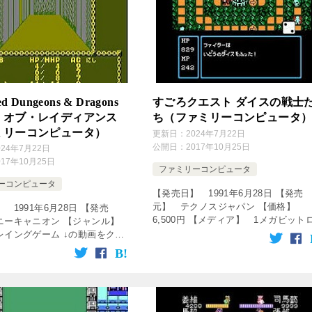
d Dungeons & Dragons
すごろクエスト ダイスの戦士
・オブ・レイディアンス
ち（ファミリーコンピュータ
ミリーコンピュータ）
更新日：
2024年7月22日
公開日：
2017年10月25日
024年7月22日
017年10月25日
ファミリーコンピュータ
ーコンピュータ
【発売日】 1991年6月28日 【発売
元】 テクノスジャパン 【価格】
 1991年6月28日 【発売
6,500円 【メディア】 1メガビット
ニーキャニオン 【ジャンル】
カセット 【ジャンル】 ロールプレ
レイングゲーム ↓の動画をクリ
グゲーム 【デザイナー】 白戸政男
楽しめます♪ [famicon-sita]
【プログラマー】 かしわやひ […]
ervice=”r […]