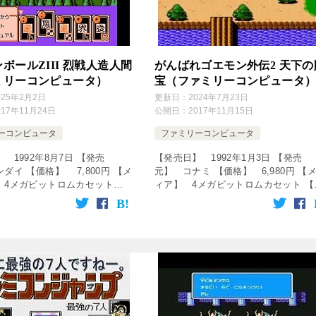
ボールZIII 烈戦人造人間
がんばれゴエモン外伝2 天下の
ミリーコンピュータ）
宝（ファミリーコンピュータ
025年2月2日
更新日：
2024年7月23日
017年11月24日
公開日：
2017年11月15日
ーコンピュータ
ファミリーコンピュータ
 1992年8月7日 【発売
【発売日】 1992年1月3日 【発売
ダイ 【価格】 7,800円 【メ
元】 コナミ 【価格】 6,980円 【
 4メガビットロムカセット
ィア】 4メガビットロムカセット 【
ル】 ロールプレイングゲーム
ャンル】 ロールプレイングゲーム 
をクリック！動画を楽しめます♪
ナリオ】 汾陽桂太 【プログラマ
「ドラゴンボ […]
山根秀直、丸山修、みやお […]