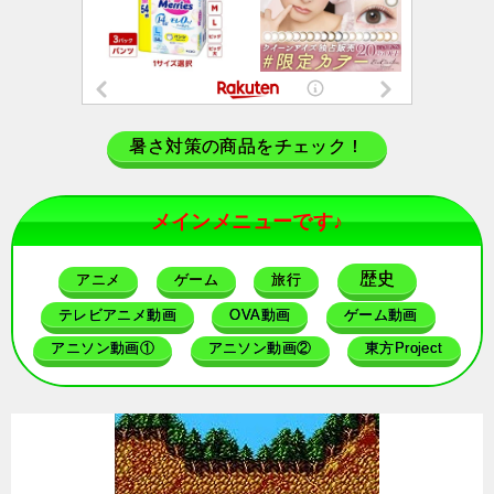
暑さ対策の商品をチェック！
メインメニューです♪
歴史
アニメ
ゲーム
旅行
テレビアニメ動画
OVA動画
ゲーム動画
アニソン動画①
アニソン動画②
東方Project