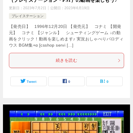
（プレイステーション・PS1）の動画を楽しもう♪
更新日：
2023年7月2日
公開日：
2023年6月19日
プレイステーション
【発売日】 1996年12月20日 【発売元】 コナミ 【開発
元】 コナミ 【ジャンル】 シューティングゲーム ↓の動
画をクリック！動画を楽しめます♪ 実況おしゃべりパロディ
ウス BGM集+α [csshop servi […]
続きを読む
Tweet
0
0