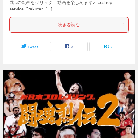
成 ↓の動画をクリック！動画を楽しめます♪ [csshop
service=”rakuten […]
続きを読む
Tweet
0
0