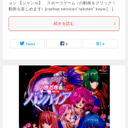
ョン 【ジャンル】 スポーツゲーム ↓の動画をクリック！
動画を楽しめます♪ [csshop service=”rakuten” keyw […]
続きを読む
Tweet
0
0