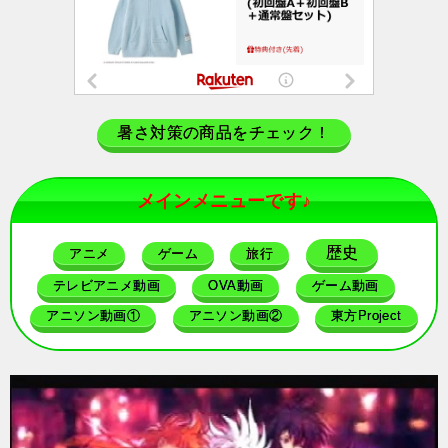
暑さ対策の商品をチェック！
メインメニューです♪
歴史
アニメ
ゲーム
旅行
テレビアニメ動画
OVA動画
ゲーム動画
アニソン動画①
アニソン動画②
東方Project