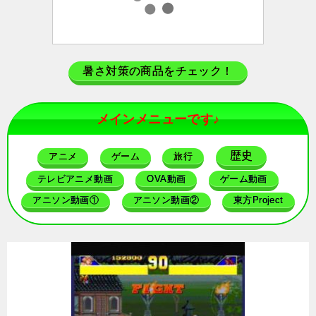
暑さ対策の商品をチェック！
メインメニューです♪
歴史
アニメ
ゲーム
旅行
テレビアニメ動画
OVA動画
ゲーム動画
アニソン動画①
アニソン動画②
東方Project