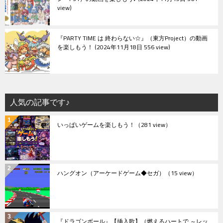
view
『PARTY TIME は 終わらない☆』（東方Project）の動画
を楽しもう！
2024年11月18日 556 view
人気の記事です♪
いっぱいゲームを楽しもう！
（281 view）
ハングオン（アーケードゲーム◆セガ）
（15 view）
『ドラゴンボール』【挿入歌】（燃えるハートで ～レッ