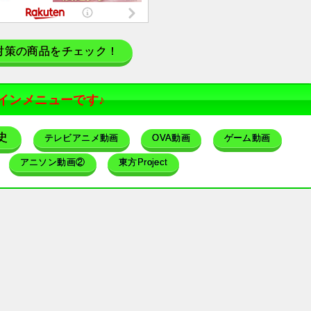
対策の商品をチェック！
インメニューです♪
史
テレビアニメ動画
OVA動画
ゲーム動画
アニソン動画②
東方Project