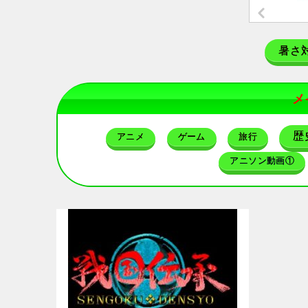
暑さ
メ
歴
アニメ
ゲーム
旅行
アニソン動画①