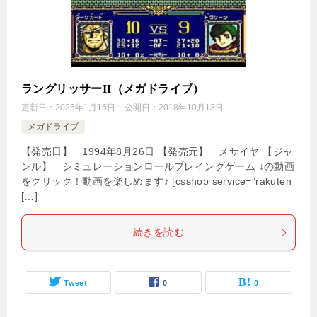
ラングリッサーII（メガドライブ）
更新日：
2025年1月15日
公開日：
2018年10月13日
メガドライブ
【発売日】 1994年8月26日 【発売元】 メサイヤ 【ジャ
ンル】 シミュレーションロールプレイングゲーム ↓の動画
をクリック！動画を楽しめます♪ [csshop service=”rakuten̶
[…]
続きを読む
Tweet
0
0