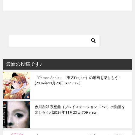
最新の投稿です♪
『Poison Apple』（東方Project）の動画を楽しもう！
2024年11月20日 687 view
赤川次郎 夜想曲（プレイステーション・PS1）の動画を
楽しもう♪
2024年11月20日 709 view