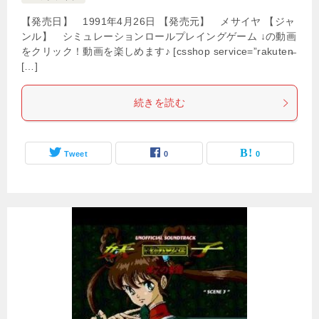
【発売日】 1991年4月26日 【発売元】 メサイヤ 【ジャ
ンル】 シミュレーションロールプレイングゲーム ↓の動画
をクリック！動画を楽しめます♪ [csshop service=”rakuten̶
[…]
続きを読む
Tweet
0
0