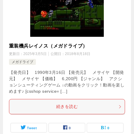
重装機兵レイノス（メガドライブ）
更新日：
2025年3月5日
公開日：
2018年8月18日
メガドライブ
【発売日】 1990年3月16日 【発売元】 メサイヤ 【開発
元】 メサイヤ 【価格】 6,200円 【ジャンル】 アクシ
ョンシューティングゲーム ↓の動画をクリック！動画を楽し
めます♪ [csshop service= […]
続きを読む
Tweet
0
0