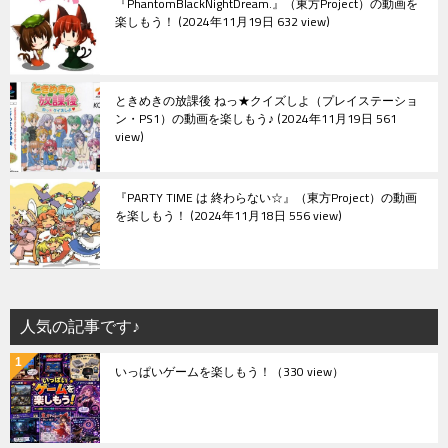
『PhantomBlackNightDream.』（東方Project）の動画を
楽しもう！
2024年11月19日 632 view
ときめきの放課後 ねっ★クイズしよ（プレイステーショ
ン・PS1）の動画を楽しもう♪
2024年11月19日 561
view
『PARTY TIME は 終わらない☆』（東方Project）の動画
を楽しもう！
2024年11月18日 556 view
人気の記事です♪
いっぱいゲームを楽しもう！
（330 view）