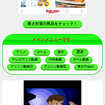
暑さ対策の商品をチェック！
メインメニューです♪
歴史
アニメ
ゲーム
旅行
テレビアニメ動画
OVA動画
ゲーム動画
アニソン動画①
アニソン動画②
東方Project