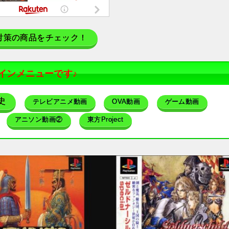
対策の商品をチェック！
インメニューです♪
史
テレビアニメ動画
OVA動画
ゲーム動画
アニソン動画②
東方Project