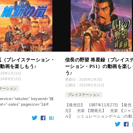
嵐（プレイステーション・
信長の野望 将星録（プレイス
の動画を楽しもう♪
ーション・PS1）の動画を楽し
う♪
026年1月21日
024年8月13日
更新日：
2026年2月3日
公開日：
2024年5月21日
テーション
プレイステーション
ervice=”rakuten” keyword=”維
t=”-sales” pagesize=”1&#
【発売日】 1997年11月27日 【発売
元】 光栄 【開発元】 光栄 【ジャ
ル】 シミュレーションゲーム ↓の動
をクリック！動画を楽しめます♪ [cssh
service=”rakuten̶ […]