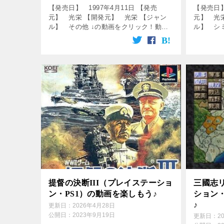
【発売日】 1997年4月11日 【発売
【発売日】
元】 光栄 【開発元】 光栄 【ジャン
元】 光
ル】 その他 ↓の動画をクリック！動画
ル】 シ
を楽しめます♪ [csshop
をクリック
service=”rakuten” keywor […]
service=”
提督の決断III（プレイステーショ
三國志
ン・PS1）の動画を楽しもう♪
ション・
♪
更新日：
2026年4月28日
公開日：
2023年9月19日
更新日：
2