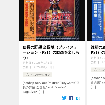
信長の野望 全国版（プレイステ
維新の
ーション・PS1）の動画を楽しも
PS1）
う♪
更新日：
2
公開日：
2
更新日：
2026年1月1日
公開日：
2024年8月31日
プレイス
プレイステーション
[csshop s
新の嵐” sor
[csshop service=”rakuten” keyword=”信
[…]
長の野望 全国版” sort=”-sales”
pagesize=̶ […]