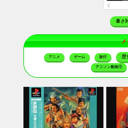
暑さ
メ
歴
アニメ
ゲーム
旅行
アニソン動画①