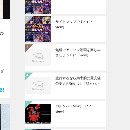
サイトマップです♪
（13
view）
の
無料でアニソン動画を楽しみ
ましょう♪
（13 view）
”ゼ
旅行するなら効率的に最安値
のホテル探そう♪
（12 view）
バルンバ（MSX）
（12
view）