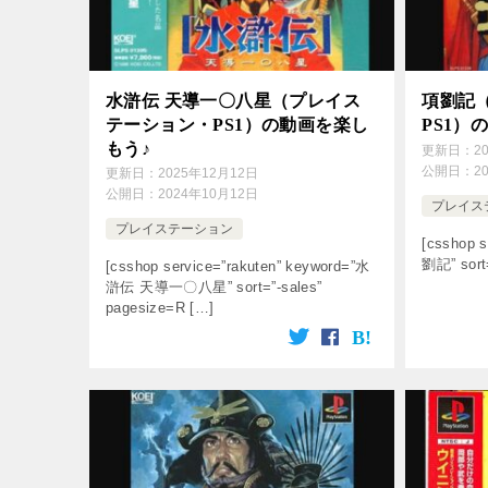
水滸伝 天導一〇八星（プレイス
項劉記
テーション・PS1）の動画を楽し
PS1）
もう♪
更新日：
2
公開日：
2
更新日：
2025年12月12日
公開日：
2024年10月12日
プレイス
プレイステーション
[csshop s
劉記” sort
[csshop service=”rakuten” keyword=”水
滸伝 天導一〇八星” sort=”-sales”
pagesize=R […]