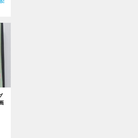
立…
プ
画