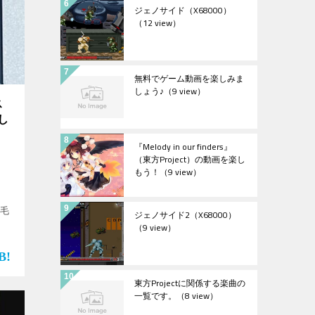
ジェノサイド（X68000）
（12 view）
無料でゲーム動画を楽しみま
しょう♪
（9 view）
ス
し
『Melody in our finders』
（東方Project）の動画を楽し
もう！
（9 view）
”毛
ジェノサイド2（X68000）
（9 view）
東方Projectに関係する楽曲の
一覧です。
（8 view）