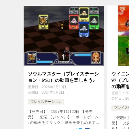
ソウルマスター（プレイステーシ
ウイニ
ョン・PS1）の動画を楽しもう♪
97（プ
の動画
更新日：
2026年2月13日
公開日：
2024年5月2日
更新日：
2
公開日：
2
プレイステーション
プレイス
【発売日】 1997年11月20日 【発売
元】 光栄 【ジャンル】 ボードゲーム
【発売日】
↓の動画をクリック！動画を楽しめます♪
元】 光
[csshop service=”rakuten” keyword=
ル】 シ