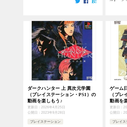
[…]
をクリック
service=”
ダークハンター 上 異次元学園
ゲーム日
（プレイステーション・PS1）の
（プレイ
動画を楽しもう♪
動画を
更新日：
2026年4月25日
更新日：
2
公開日：
2023年9月28日
公開日：
2
プレイステーション
プレイス