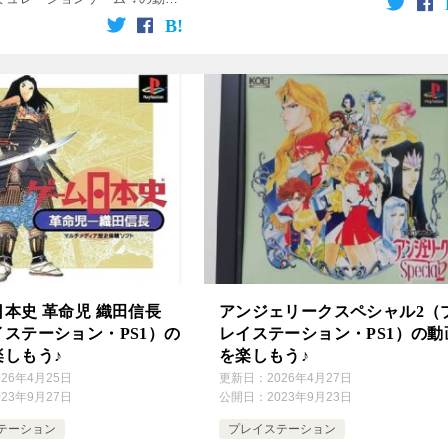
り達の『大航海時代外伝』part1「旅
！動画を楽しめます♪ [csshop
ってない」 ゆっくり達の […]
rakuten” […]
本史 革命児 織田信長
アンジェリークスペシャル2（
ステーション・PS1）の
レイステーション・PS1）の動
楽しもう♪
を楽しもう♪
026年4月25日
更新日：
2026年4月27日
023年9月27日
公開日：
2023年9月23日
テーション
プレイステーション