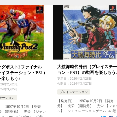
大航海時代外伝（プレイステ
ングポスト2ファイナル
ョン・PS1）の動画を楽しもう
レイステーション・PS1）
を楽しもう♪
更新日：
2026年2月28日
公開日：
2024年3月27日
026年2月28日
024年3月29日
プレイステーション
テーション
【発売日】 1997年10月2日 【発売
元】 光栄 【開発元】 光栄 【ジャ
 1997年10月2日 【発売
ル】 シミュレーションゲーム ↓の動
栄 【開発元】 光栄 【ジャン
をクリック！動画を楽しめます♪ ゆっ
ミュレーションゲーム ↓の動画