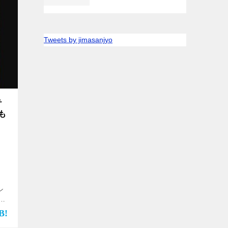
Tweets by jimasanjyo
テ
も
ン
画
op