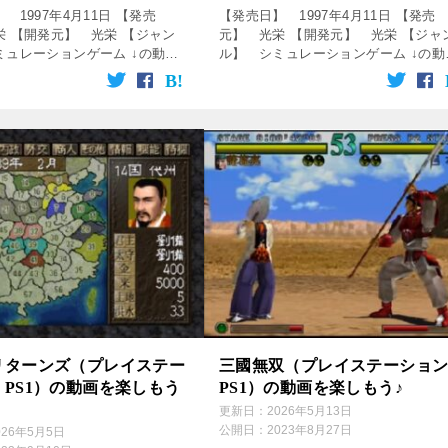
 1997年4月11日 【発売
【発売日】 1997年4月11日 【発売
栄 【開発元】 光栄 【ジャン
元】 光栄 【開発元】 光栄 【ジャ
ミュレーションゲーム ↓の動画
ル】 シミュレーションゲーム ↓の動
！動画を楽しめます♪ [csshop
をクリック！動画を楽しめます♪ アン
rakuten” […]
ェリークの詰め合わせ [csshop servic
[…]
リターンズ（プレイステー
三國無双（プレイステーショ
PS1）の動画を楽しもう
PS1）の動画を楽しもう♪
更新日：
2026年5月13日
公開日：
2023年8月27日
026年5月5日