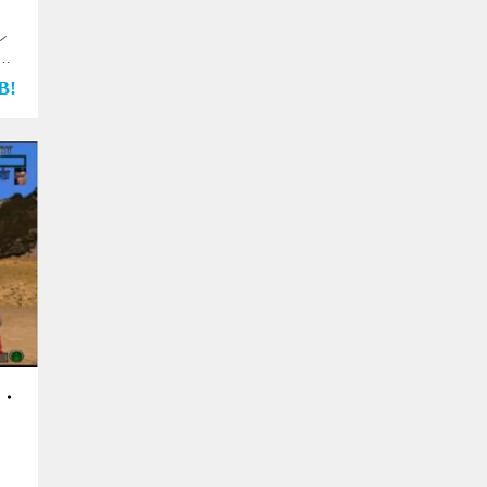
ン
画
ジ
e=”
ン・