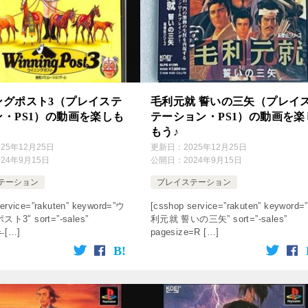
ングポスト3（プレイステ
毛利元就 誓いの三矢（プレイ
・PS1）の動画を楽しも
テーション・PS1）の動画を楽
もう♪
025年12月25日
更新日：
2025年12月25日
024年9月15日
公開日：
2024年9月15日
テーション
プレイステーション
ervice=”rakuten” keyword=”ウ
[csshop service=”rakuten” keyword=
3″ sort=”-sales”
利元就 誓いの三矢” sort=”-sales”
̶ […]
pagesize=R […]