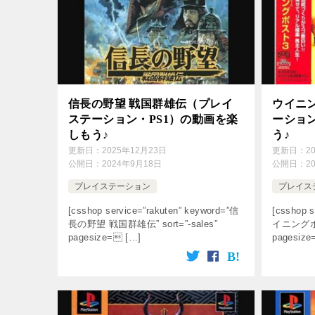
信長の野望 戦国群雄伝（プレイ
ウイニ
ステーション・PS1）の動画を楽
ーション
しもう♪
う♪
更新日：
2025年12月23日
更新日：
2
公開日：
2024年9月18日
公開日：
2
プレイステーション
プレイス
[csshop service=”rakuten” keyword=”信
[csshop s
長の野望 戦国群雄伝” sort=”-sales”
イニングポスト
pagesize= […]
pagesize=