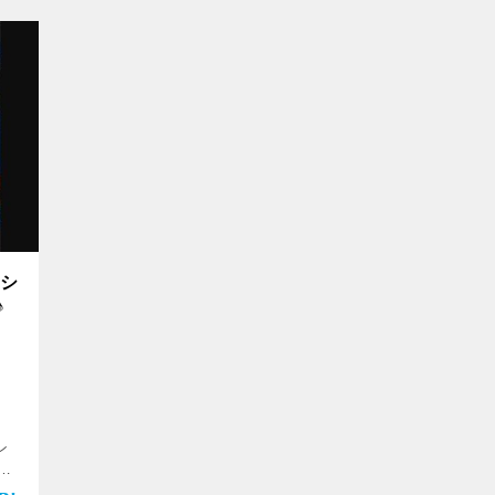
ーシ
♪
ン
画
く