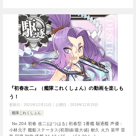
『初春改二』（艦隊これくしょん）の動画を楽しも
う！
更新日：
2021年12月11日
公開日：
2019年12月15日
艦隊これくしょん
No.204 初春 改二(はつはる) 初春型 1番艦 駆逐艦 声優：
小林元子 艦船ステータス(初期値/最大値) 耐久 火力 装甲 雷