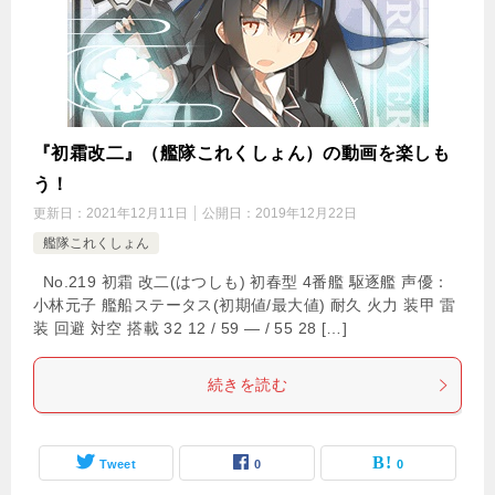
『初霜改二』（艦隊これくしょん）の動画を楽しも
う！
更新日：
2021年12月11日
公開日：
2019年12月22日
艦隊これくしょん
No.219 初霜 改二(はつしも) 初春型 4番艦 駆逐艦 声優：
小林元子 艦船ステータス(初期値/最大値) 耐久 火力 装甲 雷
装 回避 対空 搭載 32 12 / 59 — / 55 28 […]
続きを読む
Tweet
0
0