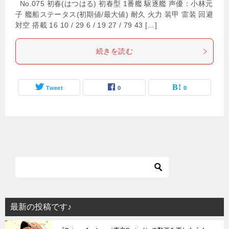
No.075 初春(はつはる) 初春型 1番艦 駆逐艦 声優：小林元
子 艦船ステータス(初期値/最大値) 耐久 火力 装甲 雷装 回避
対空 搭載 16 10 / 29 6 / 19 27 / 79 43 […]
続きを読む
Tweet
0
0
最新の投稿です♪