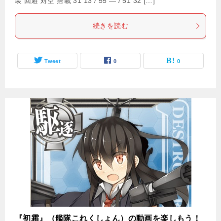
装 回避 対空 搭載 31 13 / 55 — / 51 32 […]
続きを読む
Tweet
0
0
『初霜』（艦隊これくしょん）の動画を楽しもう！