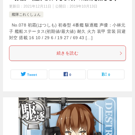
更新日：
2021年12月11日
公開日：
2019年10月13日
艦隊これくしょん
No.078 初霜(はつしも) 初春型 4番艦 駆逐艦 声優：小林元
子 艦船ステータス(初期値/最大値) 耐久 火力 装甲 雷装 回避
対空 搭載 16 10 / 29 6 / 19 27 / 69 43 […]
続きを読む
Tweet
0
0