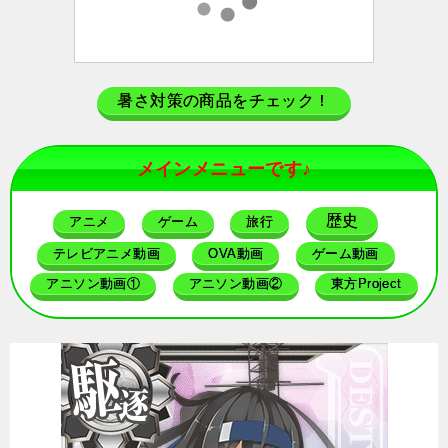
暑さ対策の商品をチェック！
メインメニューです♪
歴史
アニメ
ゲーム
旅行
テレビアニメ動画
OVA動画
ゲーム動画
アニソン動画①
アニソン動画②
東方Project