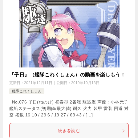
『子日』（艦隊これくしょん）の動画を楽しもう！
更新日：
2021年12月11日
公開日：
2019年10月13日
艦隊これくしょん
No.076 子日(ねのひ) 初春型 2番艦 駆逐艦 声優：小林元子
艦船ステータス(初期値/最大値) 耐久 火力 装甲 雷装 回避 対
空 搭載 16 10 / 29 6 / 19 27 / 69 43 / […]
続きを読む