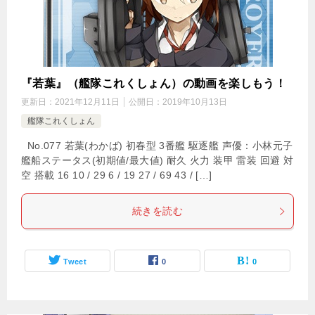
『若葉』（艦隊これくしょん）の動画を楽しもう！
更新日：
2021年12月11日
公開日：
2019年10月13日
艦隊これくしょん
No.077 若葉(わかば) 初春型 3番艦 駆逐艦 声優：小林元子
艦船ステータス(初期値/最大値) 耐久 火力 装甲 雷装 回避 対
空 搭載 16 10 / 29 6 / 19 27 / 69 43 / […]
続きを読む
Tweet
0
0