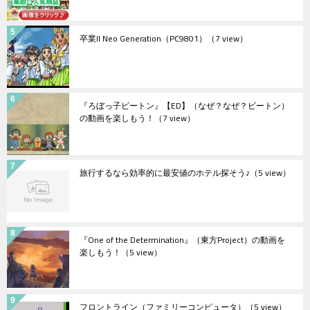
卒業II Neo Generation（PC9801）
（7 view）
『ろぼっ子ビートン』【ED】（なぜ？なぜ？ビートン）
の動画を楽しもう！
（7 view）
旅行するなら効率的に最安値のホテル探そう♪
（5 view）
『One of the Determination』（東方Project）の動画を
楽しもう！
（5 view）
フロントライン（ファミリーコンピュータ）
（5 view）