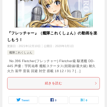
『フレッチャー』（艦隊これくしょん）の動画を楽
しもう！
更新日：
2021年12月10日
公開日：
2020年3月1日
艦隊これくしょん
No.396 Fletcher(フレッチャー) Fletcher級 駆逐艦 DD-
445 声優：宇民祐希 艦船ステータス(初期値/最大値) 耐久
火力 装甲 雷装 回避 対空 搭載 18 12 / 31 7 […]
続きを読む
Tweet
0
0