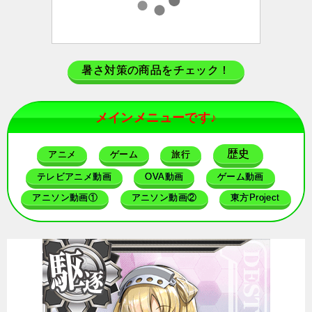
暑さ対策の商品をチェック！
メインメニューです♪
歴史
アニメ
ゲーム
旅行
テレビアニメ動画
OVA動画
ゲーム動画
アニソン動画①
アニソン動画②
東方Project