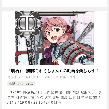
『明石』（艦隊これくしょん）の動画を楽しもう！
更新日：
2021年12月11日
公開日：
2019年12月2日
艦隊これくしょん
No.182 明石(あかし) 工作艦 声優：種田梨沙 艦船ステータ
ス(初期値/最大値) 耐久 火力 装甲 雷装 回避 対空 搭載 39 4
/ 14 7 / 19 0 8 / 29 10 / 24 0 対潜 […]