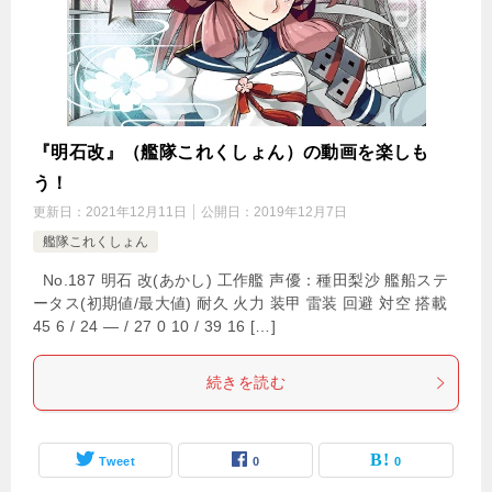
『明石改』（艦隊これくしょん）の動画を楽しも
う！
更新日：
2021年12月11日
公開日：
2019年12月7日
艦隊これくしょん
No.187 明石 改(あかし) 工作艦 声優：種田梨沙 艦船ステ
ータス(初期値/最大値) 耐久 火力 装甲 雷装 回避 対空 搭載
45 6 / 24 — / 27 0 10 / 39 16 […]
続きを読む
Tweet
0
0