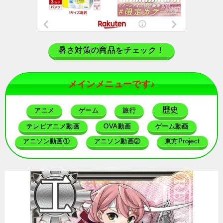
暑さ対策の商品をチェック！
メインメニューです♪
歴史
アニメ
ゲーム
旅行
テレビアニメ動画
OVA動画
ゲーム動画
アニソン動画①
アニソン動画②
東方Project