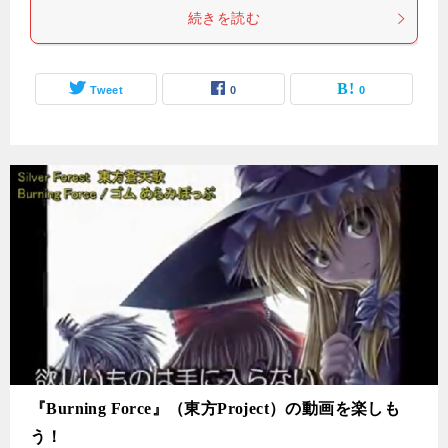
続きを読む
Tweet
0
0
『Burning Force』（東方Project）の動画を楽しも
う！