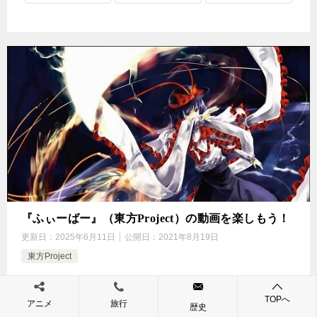
『ふぃーばー』（東方Project）の動画を楽しもう！
更新日：
2025年6月11日
公開日：
2021年8月19日
東方Project
概要 （説明は『Silver Forest』より） 【曲名】 ： ふぃー
ばー 【アルバム】 ： Reincarnation、Silver Forest 2006-
TOPへ
アニメ
旅行
歴史
2012 BESTⅠ 【サークル】 ： Silver Fo […]