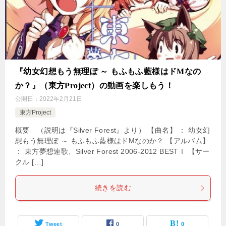
『幼女幻想もう無理ぽ ～ もふもふ藍様はドMなの
か？』（東方Project）の動画を楽しもう！
公開日：
2022年2月21日
東方Project
概要 （説明は『Silver Forest』より） 【曲名】 ： 幼女幻
想もう無理ぽ ～ もふもふ藍様はドMなのか？ 【アルバム】
： 東方夢想連歌、Silver Forest 2006-2012 BESTⅠ 【サー
クル […]
続きを読む
Tweet
0
0