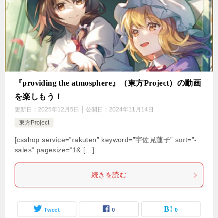
『providing the atmosphere』（東方Project）の動画
を楽しもう！
更新日：
2025年12月5日
公開日：
2024年11月14日
東方Project
[csshop service=”rakuten” keyword=”宇佐見蓮子” sort=”-
sales” pagesize=”1& […]
続きを読む
Tweet
0
0