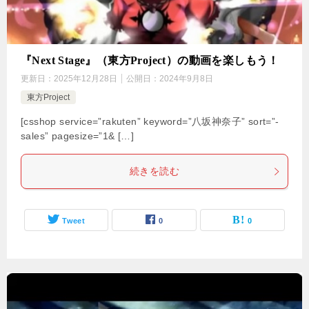
『Next Stage』（東方Project）の動画を楽しもう！
更新日：
2025年12月28日
公開日：
2024年9月8日
東方Project
[csshop service=”rakuten” keyword=”八坂神奈子” sort=”-
sales” pagesize=”1& […]
続きを読む
Tweet
0
0