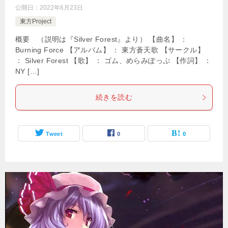
公開日：
2022年6月23日
東方Project
概要 （説明は『Silver Forest』より） 【曲名】 ：
Burning Force 【アルバム】 ： 東方蒼天歌 【サークル】
： Silver Forest 【歌】 ： ゴム、めらみぽっぷ 【作詞】 ：
NY […]
続きを読む
Tweet
0
0