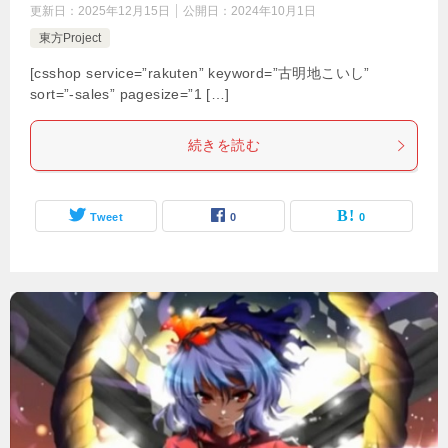
更新日：
2025年12月15日
公開日：
2024年10月1日
東方Project
[csshop service=”rakuten” keyword=”古明地こいし”
sort=”-sales” pagesize=”1 […]
続きを読む
Tweet
0
0