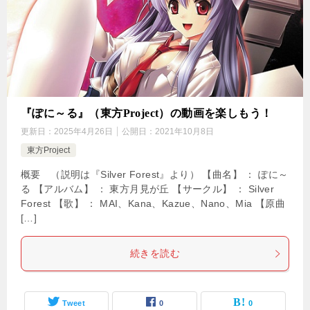
『ぽに～る』（東方Project）の動画を楽しもう！
更新日：
2025年4月26日
公開日：
2021年10月8日
東方Project
概要 （説明は『Silver Forest』より） 【曲名】 ： ぽに～
る 【アルバム】 ： 東方月見が丘 【サークル】 ： Silver
Forest 【歌】 ： MAI、Kana、Kazue、Nano、Mia 【原曲
[…]
続きを読む
Tweet
0
0