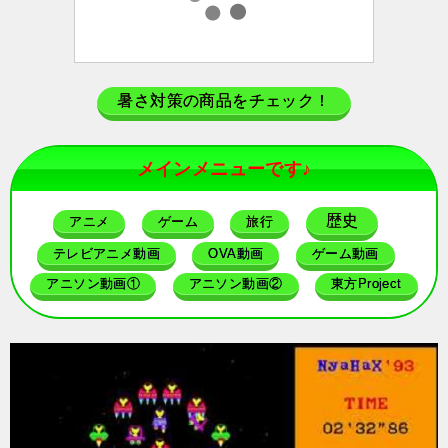
暑さ対策の商品をチェック！
メインメニューです♪
歴史
アニメ
ゲーム
旅行
テレビアニメ動画
OVA動画
ゲーム動画
アニソン動画①
アニソン動画②
東方Project