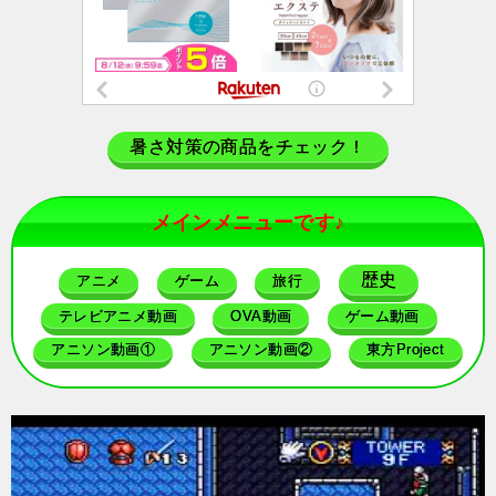
暑さ対策の商品をチェック！
メインメニューです♪
歴史
アニメ
ゲーム
旅行
テレビアニメ動画
OVA動画
ゲーム動画
アニソン動画①
アニソン動画②
東方Project