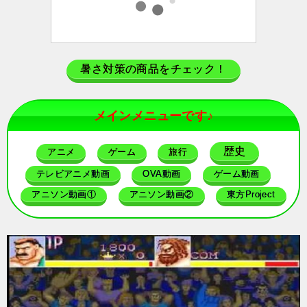
暑さ対策の商品をチェック！
メインメニューです♪
歴史
アニメ
ゲーム
旅行
テレビアニメ動画
OVA動画
ゲーム動画
アニソン動画①
アニソン動画②
東方Project