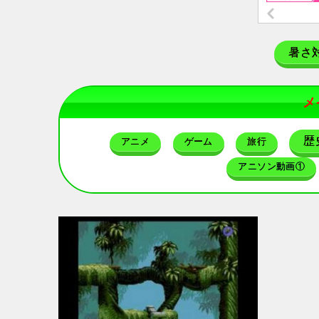
暑さ
メ
歴
アニメ
ゲーム
旅行
アニソン動画①