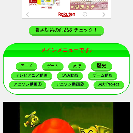
暑さ対策の商品をチェック！
メインメニューです♪
歴史
アニメ
ゲーム
旅行
テレビアニメ動画
OVA動画
ゲーム動画
アニソン動画①
アニソン動画②
東方Project