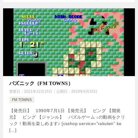
パズニック（FM TOWNS）
更新日：
2021年12月15日
公開日：
2019年6月16日
FM TOWNS
【発売日】 1990年7月1日 【発売元】 ビング 【開発
元】 ビング 【ジャンル】 パズルゲーム ↓の動画をクリ
ック！動画を楽しめます♪ [csshop service=”rakuten” ke
[…]