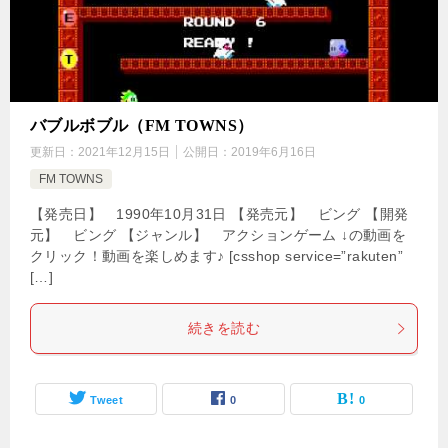
バブルボブル（FM TOWNS）
更新日：
2021年12月15日
公開日：
2019年6月16日
FM TOWNS
【発売日】 1990年10月31日 【発売元】 ビング 【開発
元】 ビング 【ジャンル】 アクションゲーム ↓の動画を
クリック！動画を楽しめます♪ [csshop service=”rakuten”
[…]
続きを読む
Tweet
0
0