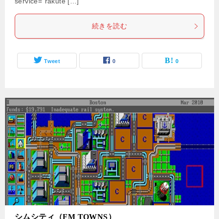
service=”rakute […]
続きを読む
Tweet
0
0
シムシティ（FM TOWNS）