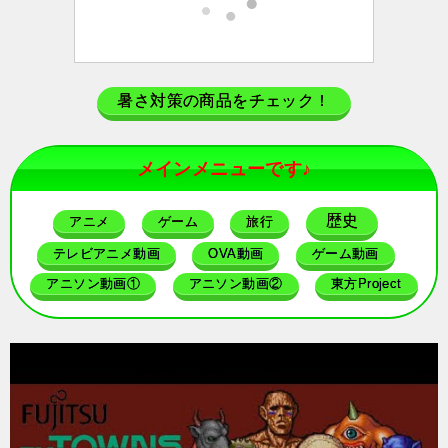
暑さ対策の商品をチェック！
メインメニューです♪
歴史
アニメ
ゲーム
旅行
テレビアニメ動画
OVA動画
ゲーム動画
アニソン動画①
アニソン動画②
東方Project