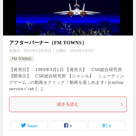
アフターバーナー（FM TOWNS）
更新日：
2021年12月15日
公開日：
2019年6月5日
FM TOWNS
【発売日】 1989年3月1日 【発売元】 CSK総合研究所
【開発元】 CSK総合研究所 【ジャンル】 シューティン
グゲーム ↓の動画をクリック！動画を楽しめます♪ [csshop
service=”rak […]
続きを読む
Tweet
0
0