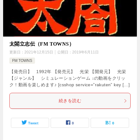
太閤立志伝（FM TOWNS）
更新日：
2021年12月15日
公開日：
2019年6月11日
FM TOWNS
【発売日】 1992年 【発売元】 光栄 【開発元】 光栄
【ジャンル】 シミュレーションゲーム ↓の動画をクリッ
ク！動画を楽しめます♪ [csshop service=”rakuten” key […]
続きを読む
Tweet
0
0