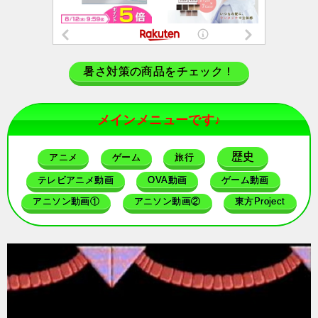
暑さ対策の商品をチェック！
メインメニューです♪
歴史
アニメ
ゲーム
旅行
テレビアニメ動画
OVA動画
ゲーム動画
アニソン動画①
アニソン動画②
東方Project