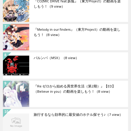
『COZMIC DRIVE feat.妖狐』（東方Project）の動画を楽
しもう！
（9 view）
『Melody in our finders』（東方Project）の動画を楽し
もう！
（8 view）
バルンバ（MSX）
（8 view）
『Re:ゼロから始める異世界生活（第2期）』【ED】
（Believe in you）の動画を楽しもう！
（8 view）
旅行するなら効率的に最安値のホテル探そう♪
（7 view）