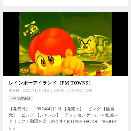
レインボーアイランド（FM TOWNS）
更新日：
2021年12月14日
公開日：
2019年6月22日
FM TOWNS
【発売日】 1992年4月1日 【発売元】 ビング 【開発
元】 ビング 【ジャンル】 アクションゲーム ↓の動画を
クリック！動画を楽しめます♪ [csshop service=”rakuten”
[…]