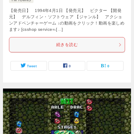
FM TOWNS
【発売日】 1994年4月1日 【発売元】 ビクター 【開発
元】 デルフィン・ソフトウェア 【ジャンル】 アクショ
ンアドベンチャーゲーム ↓の動画をクリック！動画を楽しめ
ます♪ [csshop service=̶ […]
続きを読む
Tweet
0
0