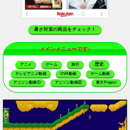
暑さ対策の商品をチェック！
メインメニューです♪
歴史
アニメ
ゲーム
旅行
テレビアニメ動画
OVA動画
ゲーム動画
アニソン動画①
アニソン動画②
東方Project