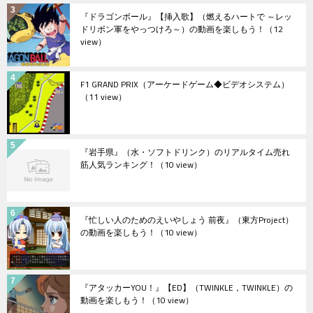
『ドラゴンボール』【挿入歌】（燃えるハートで ～レッ
ドリボン軍をやっつけろ～）の動画を楽しもう！
（12
view）
F1 GRAND PRIX（アーケードゲーム◆ビデオシステム）
（11 view）
『岩手県』（水・ソフトドリンク）のリアルタイム売れ
筋人気ランキング！
（10 view）
『忙しい人のためのえいやしょう 前夜』（東方Project）
の動画を楽しもう！
（10 view）
『アタッカーYOU！』【ED】（TWINKLE，TWINKLE）の
動画を楽しもう！
（10 view）