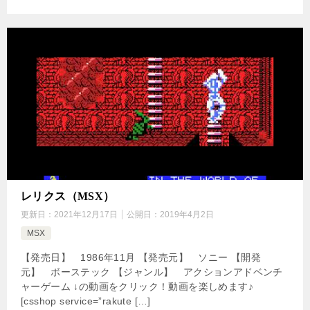
レリクス（MSX）
更新日：
2021年12月17日
公開日：
2019年4月2日
MSX
【発売日】 1986年11月 【発売元】 ソニー 【開発
元】 ボーステック 【ジャンル】 アクションアドベンチ
ャーゲーム ↓の動画をクリック！動画を楽しめます♪
[csshop service=”rakute […]