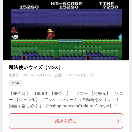
魔法使いウィズ（MSX）
更新日：
2021年12月17日
公開日：
2019年3月30日
MSX
【発売日】 1986年 【発売元】 ソニー 【開発元】 ソニ
ー 【ジャンル】 アクションゲーム ↓の動画をクリック！
動画を楽しめます♪ [csshop service=”rakuten” keyw […]
続きを読む