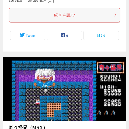
service=”rakuten&# […]
続きを読む
Tweet
0
0
奇々怪界（MSX）