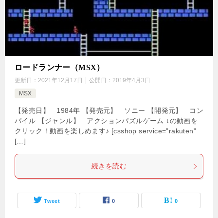
ロードランナー（MSX）
更新日：
2021年12月17日
公開日：
2019年4月3日
MSX
【発売日】 1984年 【発売元】 ソニー 【開発元】 コン
パイル 【ジャンル】 アクションパズルゲーム ↓の動画を
クリック！動画を楽しめます♪ [csshop service=”rakuten”
[…]
続きを読む
Tweet
0
0