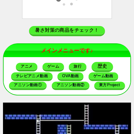
暑さ対策の商品をチェック！
メインメニューです♪
歴史
アニメ
ゲーム
旅行
テレビアニメ動画
OVA動画
ゲーム動画
アニソン動画①
アニソン動画②
東方Project