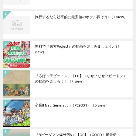
旅行するなら効率的に最安値のホテル探そう♪
（7 view）
無料で『東方Project』の動画を楽しみましょう♪
（7
view）
『ろぼっ子ビートン』【ED】（なぜ？なぜ？ビートン）
の動画を楽しもう！
（7 view）
卒業II Neo Generation（PC9801）
（6 view）
『Bビーダマン爆外伝V』【OP】（GOGO！爆外伝 ～