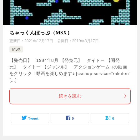
ちゃっくんぽっぷ（MSX）
更新日：
2021年12月17日
公開日：
2019年3月17日
MSX
【発売日】 1984年8月 【発売元】 タイトー 【開発
元】 タイトー 【ジャンル】 アクションゲーム ↓の動画
をクリック！動画を楽しめます♪ [csshop service=”rakuten”
[…]
続きを読む
Tweet
0
0