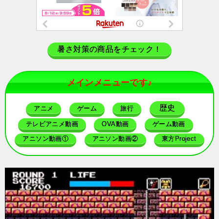
暑さ対策の商品をチェック！
メインメニューです♪
歴史
アニメ
ゲーム
旅行
テレビアニメ動画
OVA動画
ゲーム動画
アニソン動画①
アニソン動画②
東方Project