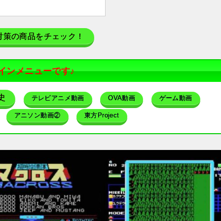
対策の商品をチェック！
インメニューです♪
史
テレビアニメ動画
OVA動画
ゲーム動画
アニソン動画②
東方Project