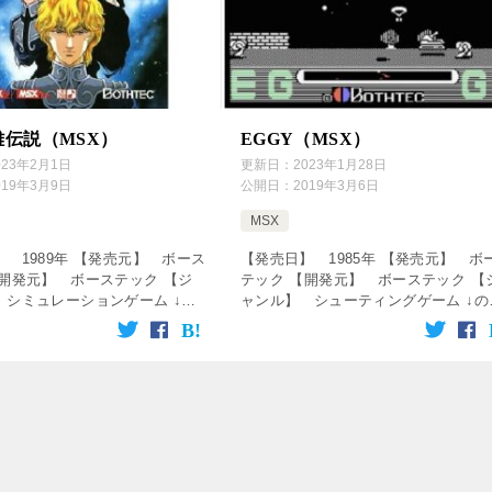
雄伝説（MSX）
EGGY（MSX）
023年2月1日
更新日：
2023年1月28日
019年3月9日
公開日：
2019年3月6日
MSX
 1989年 【発売元】 ボース
【発売日】 1985年 【発売元】 ボ
【開発元】 ボーステック 【ジ
テック 【開発元】 ボーステック 【
 シミュレーションゲーム ↓の
ャンル】 シューティングゲーム ↓の
リック！動画を楽しめます♪
画をクリック！動画を楽しめます♪
】PS 銀河英雄伝説 人物経歴
[csshop service=”rakutenR […]
) 【マイコレ […]