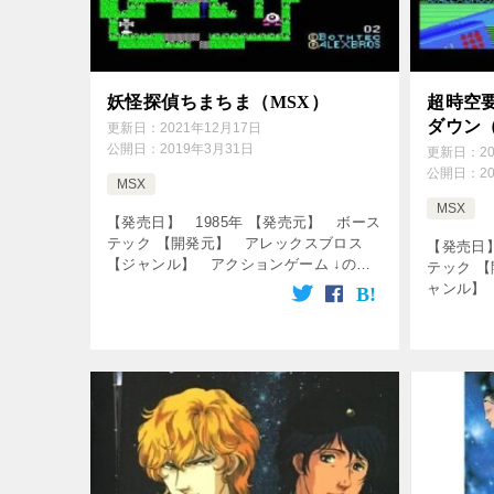
妖怪探偵ちまちま（MSX）
超時空
ダウン（
更新日：
2021年12月17日
公開日：
2019年3月31日
更新日：
2
公開日：
2
MSX
MSX
【発売日】 1985年 【発売元】 ボース
テック 【開発元】 アレックスブロス
【発売日】
【ジャンル】 アクションゲーム ↓の動
テック 
画をクリック！動画を楽しめます♪
ャンル】
[csshop service=”rakutenR […]
画をクリ
[csshop s