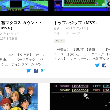
要塞マクロス カウント・
トップルジップ（MSX）
MSX）
更新日：
2021年12月17日
公開日：
2019年3月19日
021年12月17日
019年3月29日
MSX
【発売日】 1987年 【発売元】 ボ
テック 【開発元】 ボーステック 【
 1985年 【発売元】 ボース
ャンル】 レースゲーム ↓の動画をク
【開発元】 ボーステック 【ジ
ック！動画を楽しめます♪ [csshop
 シューティングゲーム ↓の動
service=”rakuten” […]
ック！動画を楽しめます♪
ervice=”rakutenR […]