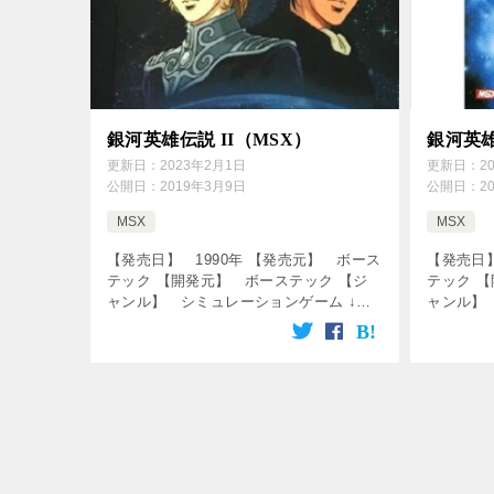
銀河英雄伝説 II（MSX）
銀河英
更新日：
2023年2月1日
更新日：
2
公開日：
2019年3月9日
公開日：
2
MSX
MSX
【発売日】 1990年 【発売元】 ボース
【発売日】
テック 【開発元】 ボーステック 【ジ
テック 
ャンル】 シミュレーションゲーム ↓の
ャンル】
動画をクリック！動画を楽しめます♪ Ｃ
動画をク
Ｄテクノポリス「パソコン・ゲーム・ミ
【マイコレ
ュージック大全集」 Vol. […]
集 (同盟軍