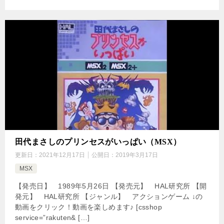
田代まさしのプリンセスがいっぱい（MSX）
更新日：
2021年12月17日
公開日：
2019年3月17日
MSX
【発売日】 1989年5月26日 【発売元】 HAL研究所 【開
発元】 HAL研究所 【ジャンル】 アクションゲーム ↓の
動画をクリック！動画を楽しめます♪ [csshop
service=”rakuten& […]