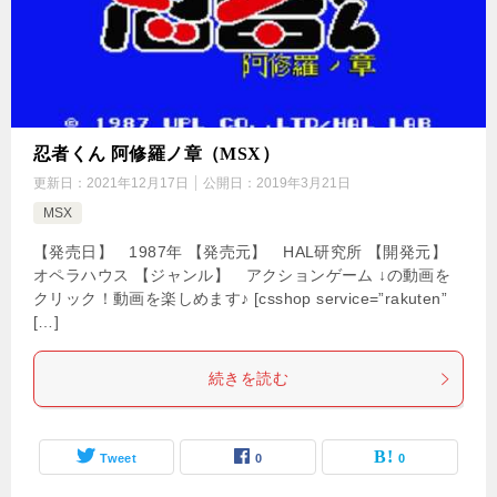
忍者くん 阿修羅ノ章（MSX）
更新日：
2021年12月17日
公開日：
2019年3月21日
MSX
【発売日】 1987年 【発売元】 HAL研究所 【開発元】
オペラハウス 【ジャンル】 アクションゲーム ↓の動画を
クリック！動画を楽しめます♪ [csshop service=”rakuten”
[…]
続きを読む
Tweet
0
0