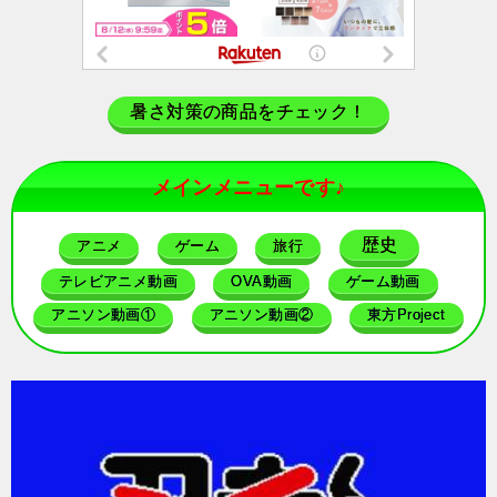
暑さ対策の商品をチェック！
メインメニューです♪
歴史
アニメ
ゲーム
旅行
テレビアニメ動画
OVA動画
ゲーム動画
アニソン動画①
アニソン動画②
東方Project