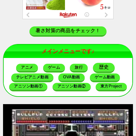
暑さ対策の商品をチェック！
メインメニューです♪
歴史
アニメ
ゲーム
旅行
テレビアニメ動画
OVA動画
ゲーム動画
アニソン動画①
アニソン動画②
東方Project