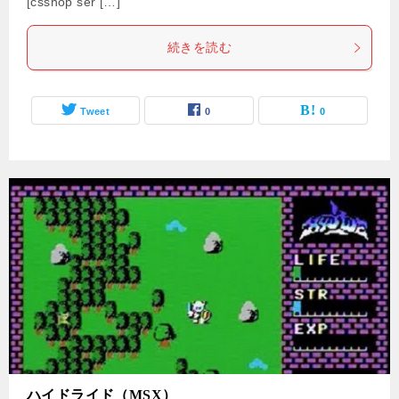
[csshop ser […]
続きを読む
Tweet
0
0
ハイドライド（MSX）