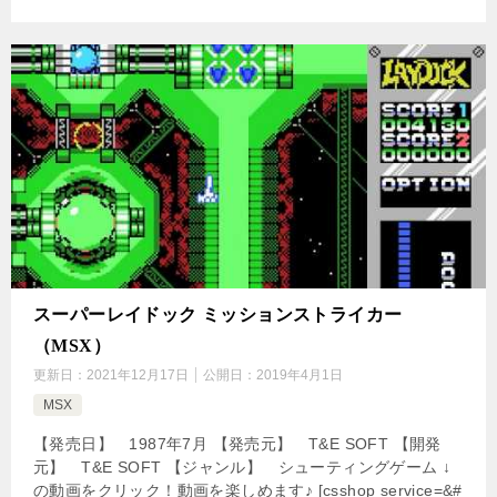
スーパーレイドック ミッションストライカー
（MSX）
更新日：
2021年12月17日
公開日：
2019年4月1日
MSX
【発売日】 1987年7月 【発売元】 T&E SOFT 【開発
元】 T&E SOFT 【ジャンル】 シューティングゲーム ↓
の動画をクリック！動画を楽しめます♪ [csshop service=&#