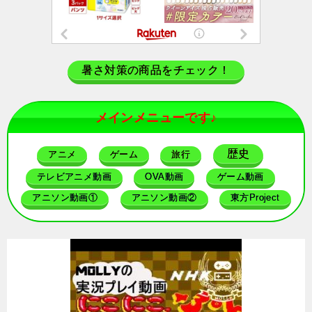
暑さ対策の商品をチェック！
メインメニューです♪
歴史
アニメ
ゲーム
旅行
テレビアニメ動画
OVA動画
ゲーム動画
アニソン動画①
アニソン動画②
東方Project