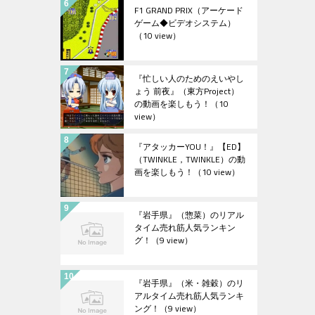
F1 GRAND PRIX（アーケード
ゲーム◆ビデオシステム）
（10 view）
『忙しい人のためのえいやし
ょう 前夜』（東方Project）
の動画を楽しもう！
（10
view）
『アタッカーYOU！』【ED】
（TWINKLE，TWINKLE）の動
画を楽しもう！
（10 view）
『岩手県』（惣菜）のリアル
タイム売れ筋人気ランキン
グ！
（9 view）
『岩手県』（米・雑穀）のリ
アルタイム売れ筋人気ランキ
ング！
（9 view）