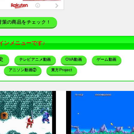
対策の商品をチェック！
インメニューです♪
史
テレビアニメ動画
OVA動画
ゲーム動画
アニソン動画②
東方Project