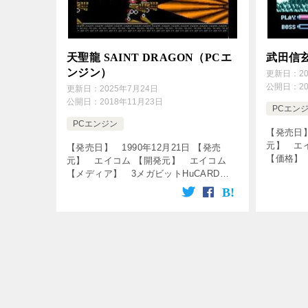
天聖龍 SAINT DRAGON（PCエ
武田信
ンジン）
更新日：
2
公開日：
2
更新日：
2025年7月24日
公開日：
2018年11月23日
PCエン
PCエンジン
【発売日】
元】 エ
【発売日】 1990年12月21日 【発売
【価格】 
元】 エイコム 【開発元】 エイコム
ビットHu
【メディア】 3メガビットHuCARD
ンゲーム
【ジャンル】 シューティングゲーム ↓
しめます♪ [
の動画をクリックで動画を楽しめます♪
[csshop serv […]