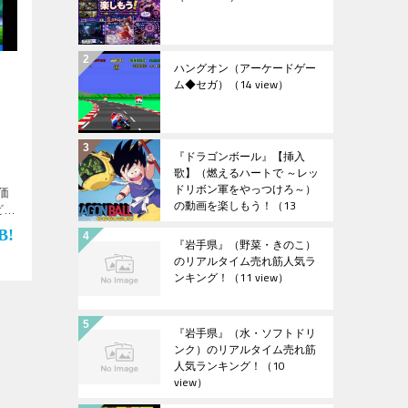
ハングオン（アーケードゲー
ム◆セガ）
（14 view）
『ドラゴンボール』【挿入
歌】（燃えるハートで ～レッ
ドリボン軍をやっつけろ～）
価
の動画を楽しもう！
（13
ビッ
view）
ィン
『岩手県』（野菜・きのこ）
楽
のリアルタイム売れ筋人気ラ
ンキング！
（11 view）
『岩手県』（水・ソフトドリ
ンク）のリアルタイム売れ筋
人気ランキング！
（10
view）