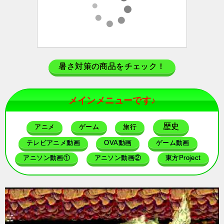
暑さ対策の商品をチェック！
メインメニューです♪
歴史
アニメ
ゲーム
旅行
テレビアニメ動画
OVA動画
ゲーム動画
アニソン動画①
アニソン動画②
東方Project