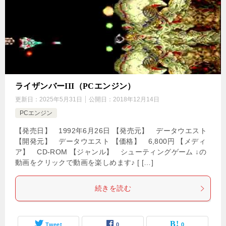
ライザンバーIII（PCエンジン）
更新日：
2025年5月31日
公開日：
2018年12月14日
PCエンジン
【発売日】 1992年6月26日 【発売元】 データウエスト
【開発元】 データウエスト 【価格】 6,800円 【メディ
ア】 CD-ROM 【ジャンル】 シューティングゲーム ↓の
動画をクリックで動画を楽しめます♪ [ […]
続きを読む
Tweet
0
0