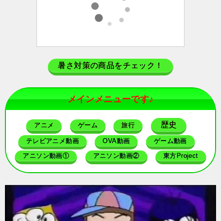
暑さ対策の商品をチェック！
メインメニューです♪
歴史
アニメ
ゲーム
旅行
テレビアニメ動画
OVA動画
ゲーム動画
アニソン動画①
アニソン動画②
東方Project