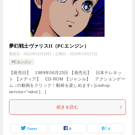
夢幻戦士ヴァリスII（PCエンジン）
更新日：
2021年12月19日
公開日：
2018年10月27日
PCエンジン
【発売日】 1989年06月23日 【発売元】 日本テレネッ
ト 【メディア】 CD-ROM 【ジャンル】 アクションゲー
ム ↓の動画をクリック！動画を楽しめます♪ [csshop
service=”rakut […]
続きを読む
Tweet
0
0