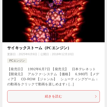
サイキックストーム（PCエンジン）
更新日：
2025年6月9日
公開日：
2018年12月10日
PCエンジン
【発売日】 1992年6月7日 【発売元】 日本テレネット
【開発元】 アルファ･システム 【価格】 6,980円 【メデ
ィア】 CD-ROM 【ジャンル】 シューティングゲーム ↓
の動画をクリックで動画を楽しめます♪ […]
続きを読む