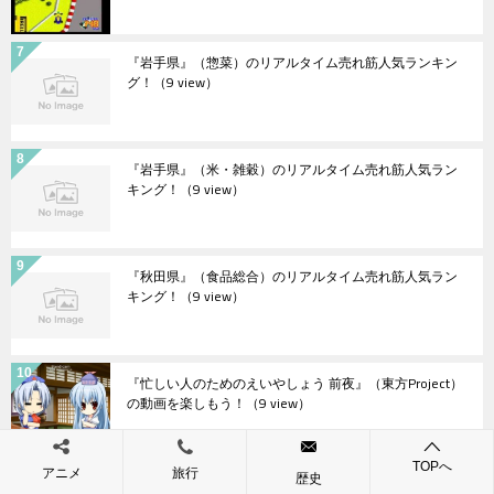
『岩手県』（惣菜）のリアルタイム売れ筋人気ランキン
グ！
（9 view）
『岩手県』（米・雑穀）のリアルタイム売れ筋人気ラン
キング！
（9 view）
『秋田県』（食品総合）のリアルタイム売れ筋人気ラン
キング！
（9 view）
『忙しい人のためのえいやしょう 前夜』（東方Project）
の動画を楽しもう！
（9 view）
TOPへ
アニメ
旅行
歴史