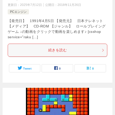
更新日：
2025年7月12日
公開日：
2018年11月26日
PCエンジン
【発売日】 1991年4月5日 【発売元】 日本テレネット
【メディア】 CD-ROM 【ジャンル】 ロールプレイング
ゲーム ↓の動画をクリックで動画を楽しめます♪ [csshop
service=”raku […]
続きを読む
Tweet
0
0