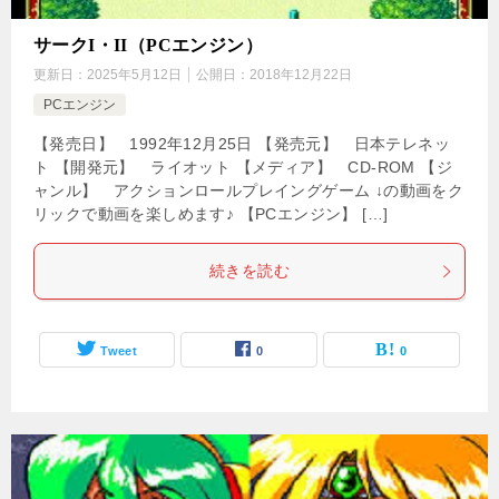
サークI・II（PCエンジン）
更新日：
2025年5月12日
公開日：
2018年12月22日
PCエンジン
【発売日】 1992年12月25日 【発売元】 日本テレネッ
ト 【開発元】 ライオット 【メディア】 CD-ROM 【ジ
ャンル】 アクションロールプレイングゲーム ↓の動画をク
リックで動画を楽しめます♪ 【PCエンジン】 […]
続きを読む
Tweet
0
0