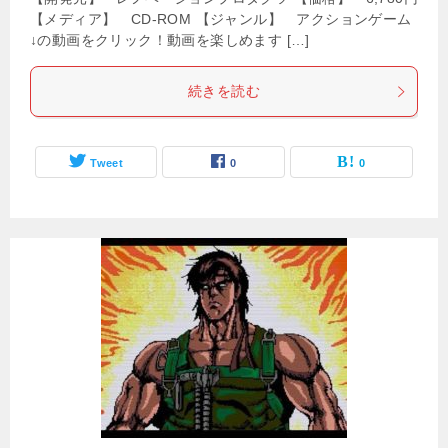
【メディア】 CD-ROM 【ジャンル】 アクションゲーム
↓の動画をクリック！動画を楽しめます […]
続きを読む
Tweet
0
0