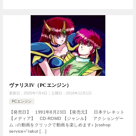
ヴァリスIV（PCエンジン）
更新日：
2025年7月4日
公開日：
2018年12月1日
PCエンジン
【発売日】 1991年8月23日 【発売元】 日本テレネット
【メディア】 CD-ROMD 【ジャンル】 アクションゲー
ム ↓の動画をクリックで動画を楽しめます♪ [csshop
service=”rakut […]