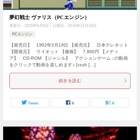
夢幻戦士 ヴァリス（PCエンジン）
更新日：
2025年6月8日
公開日：
2018年12月10日
PCエンジン
【発売日】 1992年3月19日 【発売元】 日本テレネット
【開発元】 ライオット 【価格】 7,800円 【メディ
ア】 CD-ROM 【ジャンル】 アクションゲーム ↓の動画
をクリックで動画を楽しめます♪ [cssh […]
続きを読む
Tweet
0
0