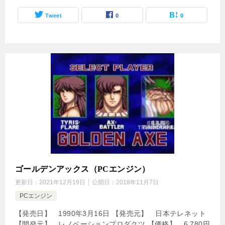
Tweet
0
0
ゴールデンアックス（PCエンジン）
更新日：
2021年12月19日
公開日：
2018年11月7日
PCエンジン
【発売日】 1990年3月16日 【発売元】 日本テレネット
【開発元】 レノベーションプロダクツ 【価格】 6,780円