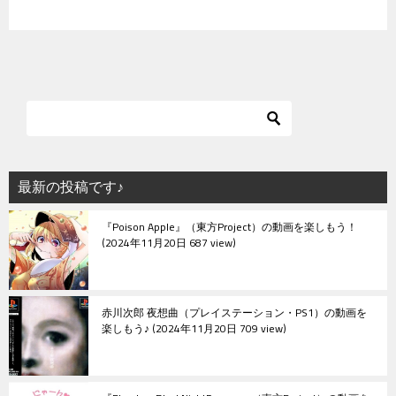
最新の投稿です♪
『Poison Apple』（東方Project）の動画を楽しもう！
2024年11月20日 687 view
赤川次郎 夜想曲（プレイステーション・PS1）の動画を
楽しもう♪
2024年11月20日 709 view