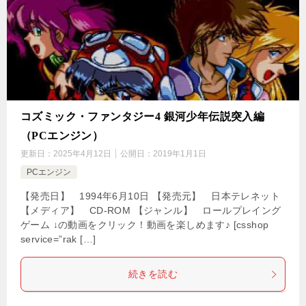
コズミック・ファンタジー4 銀河少年伝説突入編
（PCエンジン）
更新日：
2025年4月12日
公開日：
2019年1月1日
PCエンジン
【発売日】 1994年6月10日 【発売元】 日本テレネット
【メディア】 CD-ROM 【ジャンル】 ロールプレイング
ゲーム ↓の動画をクリック！動画を楽しめます♪ [csshop
service=”rak […]
続きを読む