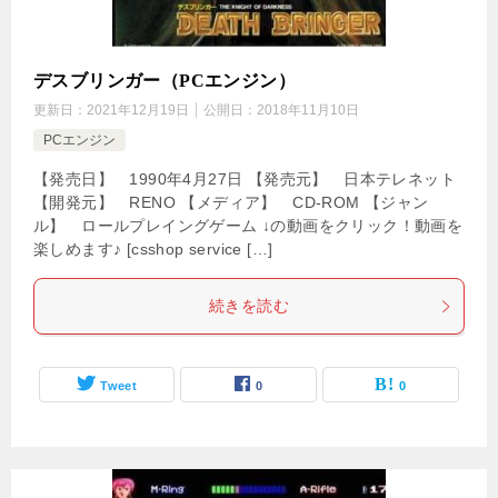
デスブリンガー（PCエンジン）
更新日：
2021年12月19日
公開日：
2018年11月10日
PCエンジン
【発売日】 1990年4月27日 【発売元】 日本テレネット
【開発元】 RENO 【メディア】 CD-ROM 【ジャン
ル】 ロールプレイングゲーム ↓の動画をクリック！動画を
楽しめます♪ [csshop service […]
続きを読む
Tweet
0
0