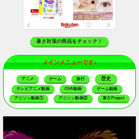
暑さ対策の商品をチェック！
メインメニューです♪
歴史
アニメ
ゲーム
旅行
テレビアニメ動画
OVA動画
ゲーム動画
アニソン動画①
アニソン動画②
東方Project