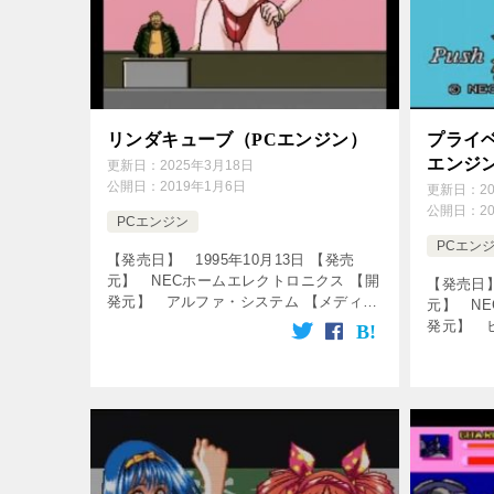
リンダキューブ（PCエンジン）
プライ
エンジ
更新日：
2025年3月18日
公開日：
2019年1月6日
更新日：
2
公開日：
2
PCエンジン
PCエン
【発売日】 1995年10月13日 【発売
元】 NECホームエレクトロニクス 【開
【発売日】
発元】 アルファ・システム 【メディ
元】 N
ア】 CD-ROM 【ジャンル】 ロールプ
発元】 
レイングゲーム ↓の動画をクリック！動
CD-RO
画を楽しめます♪ [c […]
ゲーム 
めます♪ P