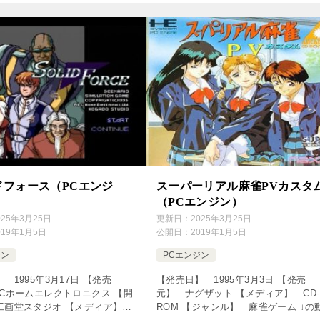
erv […]
めます♪ [csshop […]
ドフォース（PCエンジ
スーパーリアル麻雀PVカスタ
（PCエンジン）
025年3月25日
更新日：
2025年3月25日
019年1月5日
公開日：
2019年1月5日
ジン
PCエンジン
 1995年3月17日 【発売
【発売日】 1995年3月3日 【発売
ECホームエレクトロニクス 【開
元】 ナグザット 【メディア】 CD-
工画堂スタジオ 【メディア】
ROM 【ジャンル】 麻雀ゲーム ↓の