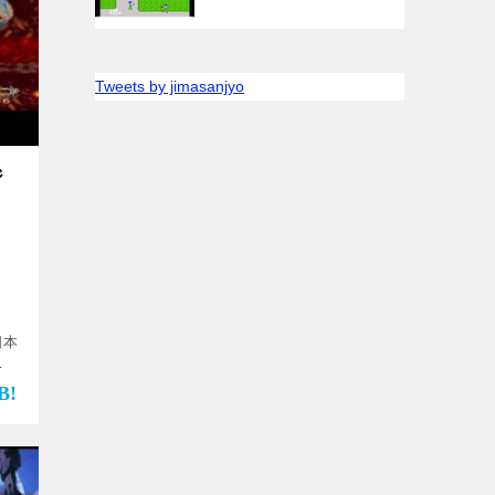
Tweets by jimasanjyo
ジ
日本
イ
を