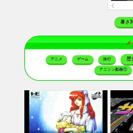
暑さ
メ
歴
アニメ
ゲーム
旅行
アニソン動画①