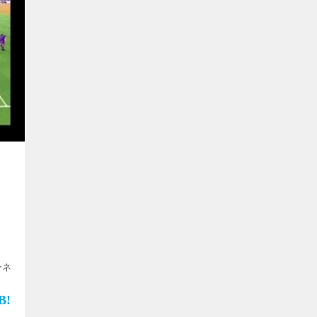
ーネ
カー
し