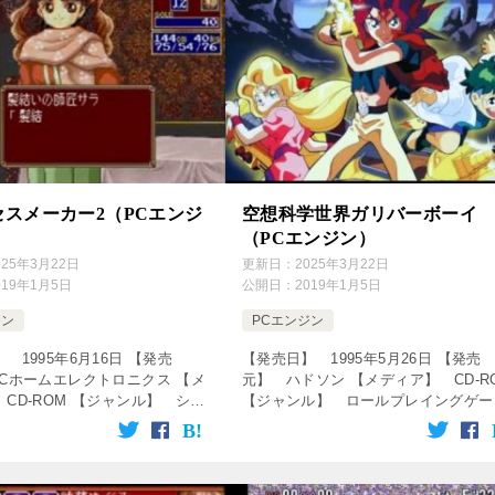
セスメーカー2（PCエンジ
空想科学世界ガリバーボーイ
（PCエンジン）
025年3月22日
更新日：
2025年3月22日
019年1月5日
公開日：
2019年1月5日
ジン
PCエンジン
 1995年6月16日 【発売
【発売日】 1995年5月26日 【発売
ECホームエレクトロニクス 【メ
元】 ハドソン 【メディア】 CD-R
CD-ROM 【ジャンル】 シミ
【ジャンル】 ロールプレイングゲー
ョンゲーム ↓の動画をクリッ
↓の動画をクリック！動画を楽しめま
楽しめます♪ [csshop
空想科学世界ガリバーボーイ OP・E
 […]
[csshop s […]