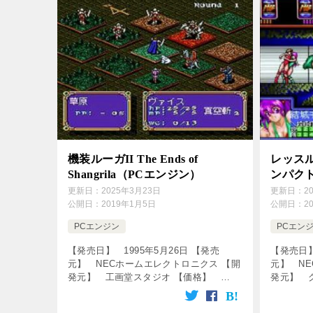
機装ルーガII The Ends of
レッス
Shangrila（PCエンジン）
ンパク
更新日：
2025年3月23日
更新日：
2
公開日：
2019年1月5日
公開日：
2
PCエンジン
PCエン
【発売日】 1995年5月26日 【発売
【発売日】
元】 NECホームエレクトロニクス 【開
元】 N
発元】 工画堂スタジオ 【価格】
発元】 グ
8,800円 【メディア】 CD-ROM 【ジャ
ROM 【
ンル】 シミュレーションゲーム ↓の動
動画をク