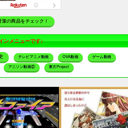
対策の商品をチェック！
インメニューです♪
史
テレビアニメ動画
OVA動画
ゲーム動画
アニソン動画②
東方Project