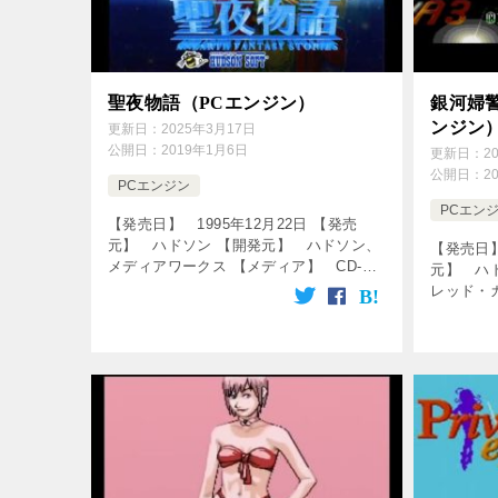
聖夜物語（PCエンジン）
銀河婦
ンジン
更新日：
2025年3月17日
公開日：
2019年1月6日
更新日：
2
公開日：
2
PCエンジン
PCエン
【発売日】 1995年12月22日 【発売
元】 ハドソン 【開発元】 ハドソン、
【発売日】
メディアワークス 【メディア】 CD-
元】 ハ
ROM 【ジャンル】 ロールプレイング
レッド・
ゲーム ↓の動画をクリック！動画を楽し
ション 【
めます♪ [csshop […]
ンル】 
をクリック