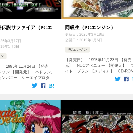
警伝説サファイア（PCエ
同級生（PCエンジン）
）
更新日：
2025年3月18日
公開日：
2019年1月6日
025年3月17日
019年1月6日
PCエンジン
ジン
【発売日】 1995年11月23日 【発売
元】 NECアベニュー 【開発元】 
 1995年11月24日 【発売
イト・プラン 【メディア】 CD-RO
ドソン 【開発元】 ハドソン、
【ジャンル】 アドベンチャーゲーム 
カンパニー、シーエイプロダク
の動画をクリック！動画を楽しめます
メディア】 CD-ROM 【ジャ
[csshop se […]
シューティングゲーム ↓の動画
！動画を楽しめ […]