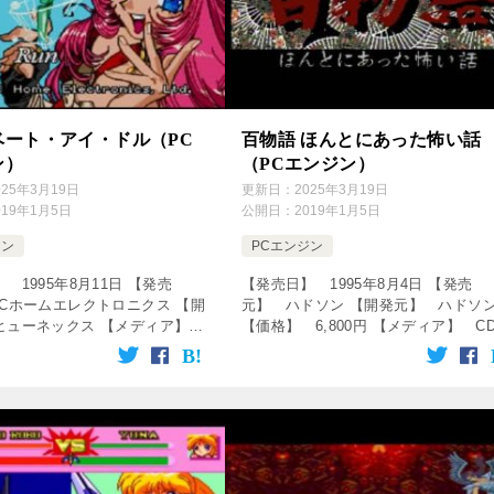
ベート・アイ・ドル（PC
百物語 ほんとにあった怖い話
ン）
（PCエンジン）
025年3月19日
更新日：
2025年3月19日
019年1月5日
公開日：
2019年1月5日
ジン
PCエンジン
 1995年8月11日 【発売
【発売日】 1995年8月4日 【発売
ECホームエレクトロニクス 【開
元】 ハドソン 【開発元】 ハドソ
ヒューネックス 【メディア】
【価格】 6,800円 【メディア】 CD
M 【ジャンル】 アドベンチャー
ROM 【ジャンル】 サウンドノベル
↓の動画をクリック！動画を楽し
ーム ↓の動画をクリック！動画を楽し
Cエンジン […]
ます♪ [csshop […]