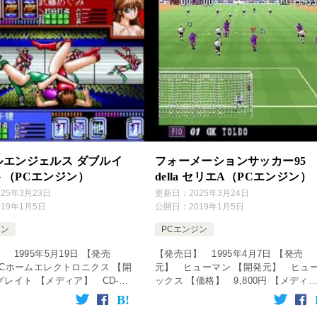
ルエンジェルス ダブルイ
フォーメーションサッカー95
ト（PCエンジン）
della セリエA（PCエンジン）
025年3月23日
更新日：
2025年3月24日
019年1月5日
公開日：
2019年1月5日
ジン
PCエンジン
 1995年5月19日 【発売
【発売日】 1995年4月7日 【発売
ECホームエレクトロニクス 【開
元】 ヒューマン 【開発元】 ヒュ
レイト 【メディア】 CD-
ックス 【価格】 9,800円 【メディ
ジャンル】 プロレスゲーム ↓の
ア】 CD-ROM 【ジャンル】 サッ
リック！動画を楽しめます♪
ゲーム ↓の動画をクリック！動画を楽