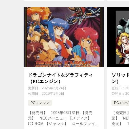
画をクリック！動画を […]
[csshop s
ドラゴンナイト&グラフィティ
ソリッ
（PCエンジン）
ン）
更新日：
2025年3月24日
更新日：
2
公開日：
2019年1月5日
公開日：
2
PCエンジン
PCエン
【発売日】 1995年03月31日 【発売
【発売日】
元】 NECアベニュー 【メディア】
元】 N
CD-ROM 【ジャンル】 ロールプレイン
発元】 