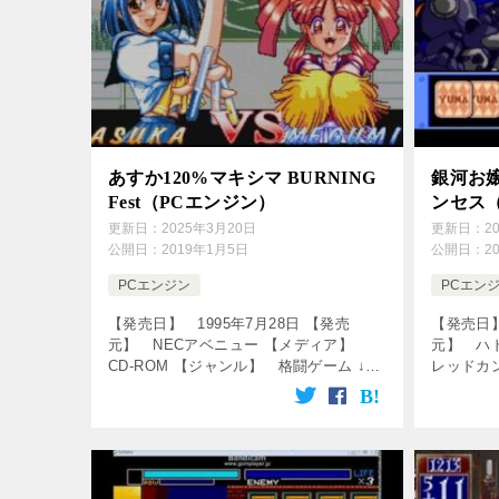
あすか120%マキシマ BURNING
銀河お嬢
Fest（PCエンジン）
ンセス
更新日：
2025年3月20日
更新日：
2
公開日：
2019年1月5日
公開日：
2
PCエンジン
PCエン
【発売日】 1995年7月28日 【発売
【発売日】
元】 NECアベニュー 【メディア】
元】 ハ
CD-ROM 【ジャンル】 格闘ゲーム ↓の
レッドカン
動画をクリック！動画を楽しめます♪ コ
ROM 
ンボで振り返る あすか120% Burning
ーム ↓
Fest. […]
ます♪ P