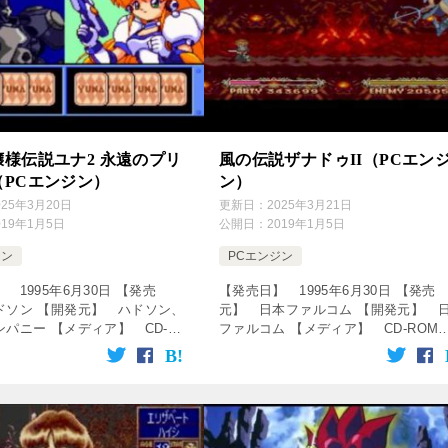
様伝説ユナ2 永遠のプリ
風の伝説ザナドゥII（PCエン
（PCエンジン）
ン）
025年3月20日
更新日：
2025年3月21日
019年1月5日
公開日：
2019年1月5日
ジン
PCエンジン
 1995年6月30日 【発売
【発売日】 1995年6月30日 【発売
ドソン 【開発元】 ハドソン、
元】 日本ファルコム 【開発元】 
パニー 【メディア】 CD-
ファルコム 【メディア】 CD-ROM
【ジャンル】 アドベンチャーゲ
【ジャンル】 アクションロールプレ
の動画をクリック！動画を楽しめ
ングゲーム ↓の動画をクリック！動画
Cエンジン 銀河お […]
楽しめます♪ [csshop […]