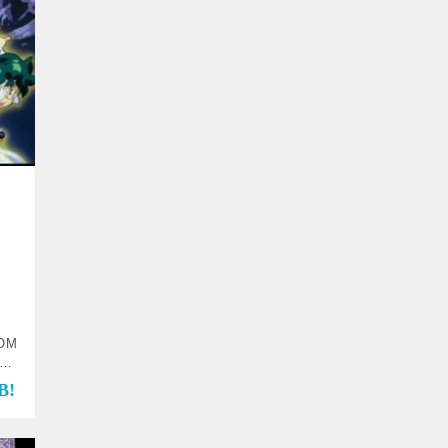
OM
ム
す♪
D