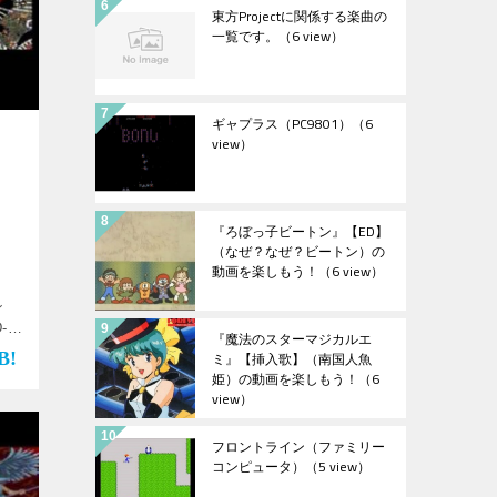
東方Projectに関係する楽曲の
一覧です。
（6 view）
ギャプラス（PC9801）
（6
view）
『ろぼっ子ビートン』【ED】
（なぜ？なぜ？ビートン）の
動画を楽しもう！
（6 view）
ン
-
『魔法のスターマジカルエ
ゲ
ミ』【挿入歌】（南国人魚
め
姫）の動画を楽しもう！
（6
view）
フロントライン（ファミリー
コンピュータ）
（5 view）