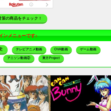
対策の商品をチェック！
インメニューです♪
史
テレビアニメ動画
OVA動画
ゲーム動画
アニソン動画②
東方Project