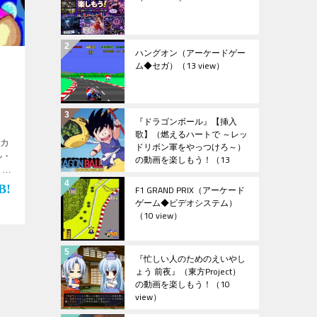
ハングオン（アーケードゲー
ム◆セガ）
（13 view）
）
『ドラゴンボール』【挿入
歌】（燃えるハートで ～レッ
 カ
ドリボン軍をやっつけろ～）
ル・
の動画を楽しもう！
（13
view）
ョン
し
F1 GRAND PRIX（アーケード
ゲーム◆ビデオシステム）
（10 view）
『忙しい人のためのえいやし
ょう 前夜』（東方Project）
の動画を楽しもう！
（10
view）