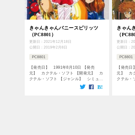
きゃんきゃんバニースピリッツ
きゃん
（PC8801）
（PC88
更新日：
2021年12月18日
更新日：
2
公開日：
2019年2月8日
公開日：
2
PC8801
PC8801
【発売日】 1991年8月10日 【発売
【発売日】
元】 カクテル・ソフト 【開発元】 カ
元】 カ
クテル・ソフト 【ジャンル】 シミュレ
クテル・
ーションゲーム ↓の動画をクリック！動
ーション
画を楽しめます♪ [csshop service=”r […]
画を楽しめます