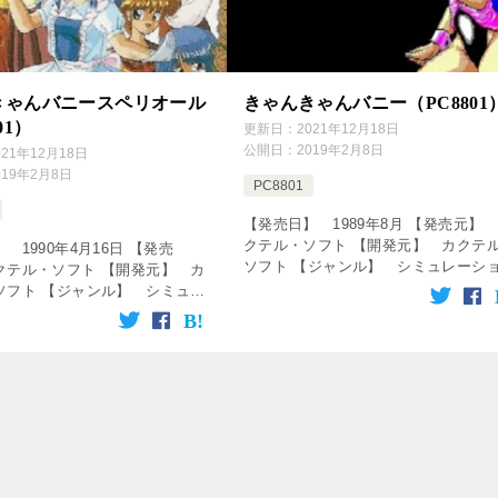
きゃんバニースペリオール
きゃんきゃんバニー（PC8801
01）
更新日：
2021年12月18日
公開日：
2019年2月8日
021年12月18日
019年2月8日
PC8801
【発売日】 1989年8月 【発売元】
クテル・ソフト 【開発元】 カクテ
 1990年4月16日 【発売
ソフト 【ジャンル】 シミュレーシ
クテル・ソフト 【開発元】 カ
ゲーム ↓の動画をクリック！動画を楽
ソフト 【ジャンル】 シミュレ
めます♪ [csshop service=”raku […]
ゲーム ↓の動画をクリック！動
♪ [csshop service=”r […]