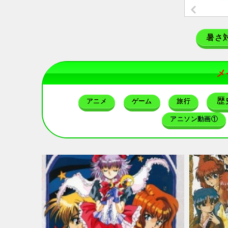
暑さ
メ
歴
アニメ
ゲーム
旅行
アニソン動画①