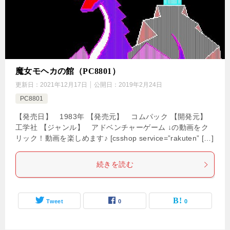
魔女モヘカの館（PC8801）
更新日：
2021年12月17日
公開日：
2019年2月24日
PC8801
【発売日】 1983年 【発売元】 コムパック 【開発元】
工学社 【ジャンル】 アドベンチャーゲーム ↓の動画をク
リック！動画を楽しめます♪ [csshop service=”rakuten” […]
続きを読む
Tweet
0
0