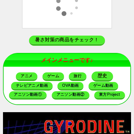
暑さ対策の商品をチェック！
メインメニューです♪
歴史
アニメ
ゲーム
旅行
テレビアニメ動画
OVA動画
ゲーム動画
アニソン動画①
アニソン動画②
東方Project