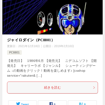
ジャイロダイン（PC8801）
更新日：
2021年12月18日
公開日：
2019年2月10日
PC8801
【発売日】 1986年6月 【発売元】 ニデコムソフト 【開
発元】 キャリーラボ 【ジャンル】 シューティングゲー
ム ↓の動画をクリック！動画を楽しめます♪ [csshop
service=”rakuten& […]
続きを読む
Tweet
0
0