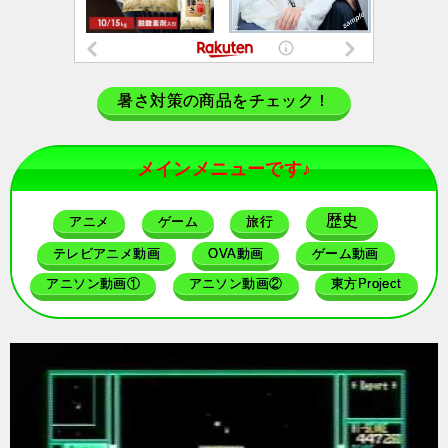
暑さ対策の商品をチェック！
メインメニューです♪
歴史
アニメ
ゲーム
旅行
テレビアニメ動画
OVA動画
ゲーム動画
アニソン動画①
アニソン動画②
東方Project