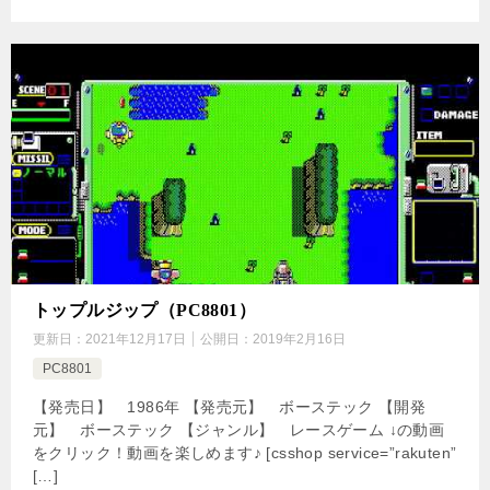
トップルジップ（PC8801）
更新日：
2021年12月17日
公開日：
2019年2月16日
PC8801
【発売日】 1986年 【発売元】 ボーステック 【開発
元】 ボーステック 【ジャンル】 レースゲーム ↓の動画
をクリック！動画を楽しめます♪ [csshop service=”rakuten”
[…]