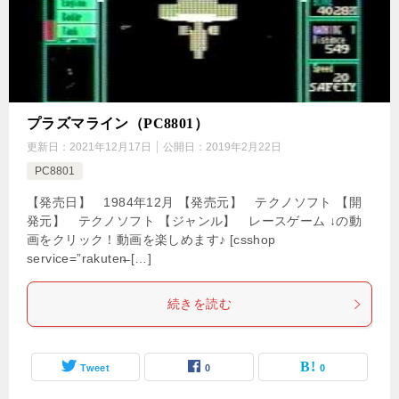
プラズマライン（PC8801）
更新日：
2021年12月17日
公開日：
2019年2月22日
PC8801
【発売日】 1984年12月 【発売元】 テクノソフト 【開
発元】 テクノソフト 【ジャンル】 レースゲーム ↓の動
画をクリック！動画を楽しめます♪ [csshop
service=”rakuten̶ […]
続きを読む
Tweet
0
0