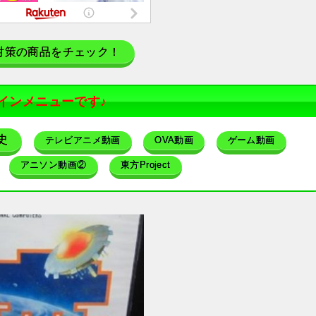
対策の商品をチェック！
インメニューです♪
史
テレビアニメ動画
OVA動画
ゲーム動画
アニソン動画②
東方Project