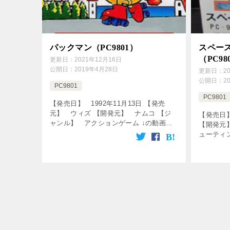
パックマン（PC9801）
スペー
（PC98
更新日：
2021年12月16日
公開日：
2019年4月28日
更新日：
2
公開日：
2
PC9801
PC9801
【発売日】 1992年11月13日 【発売
元】 ウィズ 【開発元】 ナムコ 【ジ
【発売日】
ャンル】 アクションゲーム ↓の動画を
【開発元
クリック！動画を楽しめます♪ [csshop
ューティ
service=”rakuten” […]
ク！動画を
service=”