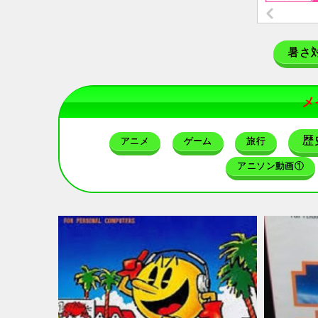
暑さ
メ
歴
アニメ
ゲーム
旅行
アニソン動画①