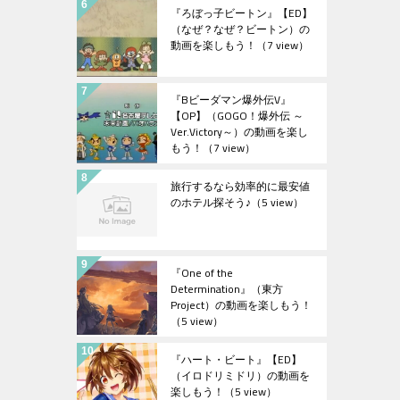
『ろぼっ子ビートン』【ED】
（なぜ？なぜ？ビートン）の
動画を楽しもう！
（7 view）
『Bビーダマン爆外伝V』
【OP】（GOGO！爆外伝 ～
Ver.Victory～）の動画を楽し
もう！
（7 view）
旅行するなら効率的に最安値
のホテル探そう♪
（5 view）
『One of the
Determination』（東方
Project）の動画を楽しもう！
（5 view）
『ハート・ビート』【ED】
（イロドリミドリ）の動画を
楽しもう！
（5 view）