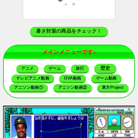
暑さ対策の商品をチェック！
メインメニューです♪
歴史
アニメ
ゲーム
旅行
テレビアニメ動画
OVA動画
ゲーム動画
アニソン動画①
アニソン動画②
東方Project