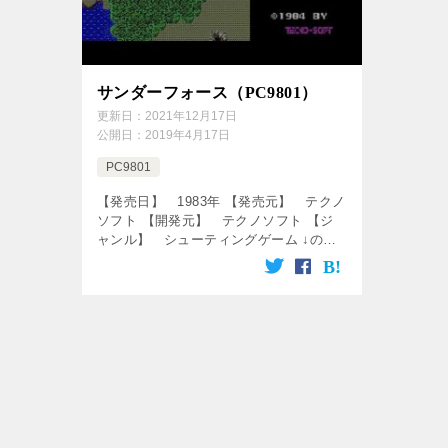
サンダーフォース（PC9801）
更新日：
2021年12月17日
公開日：
2019年4月17日
PC9801
【発売日】 1983年 【発売元】 テクノ
ソフト 【開発元】 テクノソフト 【ジ
ャンル】 シューティングゲーム ↓の動
画をクリック！動画を楽しめます♪
[csshop service=”rakutenR […]