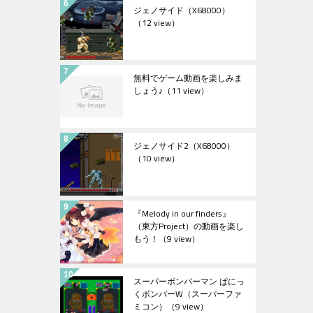
ジェノサイド（X68000）
（12 view）
無料でゲーム動画を楽しみま
しょう♪
（11 view）
ジェノサイド2（X68000）
（10 view）
『Melody in our finders』
（東方Project）の動画を楽し
もう！
（9 view）
スーパーボンバーマン ぱにっ
くボンバーW（スーパーファ
ミコン）
（9 view）