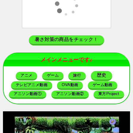
暑さ対策の商品をチェック！
メインメニューです♪
歴史
アニメ
ゲーム
旅行
テレビアニメ動画
OVA動画
ゲーム動画
アニソン動画①
アニソン動画②
東方Project