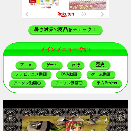
暑さ対策の商品をチェック！
メインメニューです♪
歴史
アニメ
ゲーム
旅行
テレビアニメ動画
OVA動画
ゲーム動画
アニソン動画①
アニソン動画②
東方Project