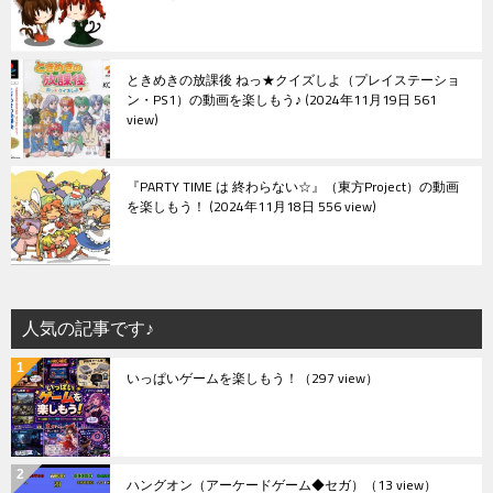
ときめきの放課後 ねっ★クイズしよ（プレイステーショ
ン・PS1）の動画を楽しもう♪
2024年11月19日 561
view
『PARTY TIME は 終わらない☆』（東方Project）の動画
を楽しもう！
2024年11月18日 556 view
人気の記事です♪
いっぱいゲームを楽しもう！
（297 view）
ハングオン（アーケードゲーム◆セガ）
（13 view）