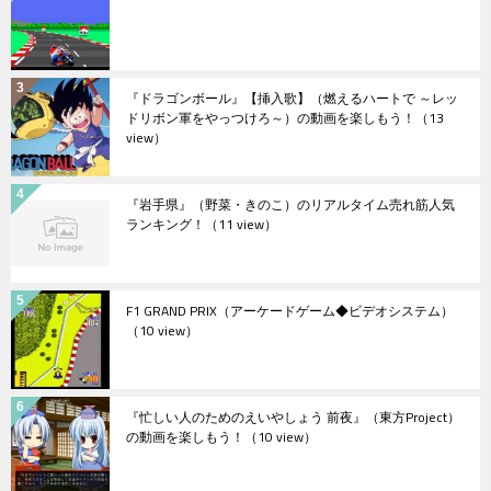
『ドラゴンボール』【挿入歌】（燃えるハートで ～レッ
ドリボン軍をやっつけろ～）の動画を楽しもう！
（13
view）
『岩手県』（野菜・きのこ）のリアルタイム売れ筋人気
ランキング！
（11 view）
F1 GRAND PRIX（アーケードゲーム◆ビデオシステム）
（10 view）
『忙しい人のためのえいやしょう 前夜』（東方Project）
の動画を楽しもう！
（10 view）