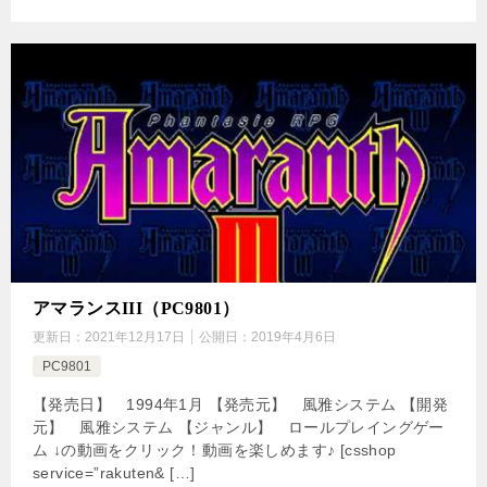
アマランスIII（PC9801）
更新日：
2021年12月17日
公開日：
2019年4月6日
PC9801
【発売日】 1994年1月 【発売元】 風雅システム 【開発
元】 風雅システム 【ジャンル】 ロールプレイングゲー
ム ↓の動画をクリック！動画を楽しめます♪ [csshop
service=”rakuten& […]